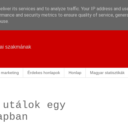
liver its services and to analyze traffic. Your IP address and us
rmance and security metrics to ensure quality of service, gene
buse.
ikai szakmának
 marketing
Érdekes honlapok
Honlap
Magyar statisztikák
 utálok egy
apban