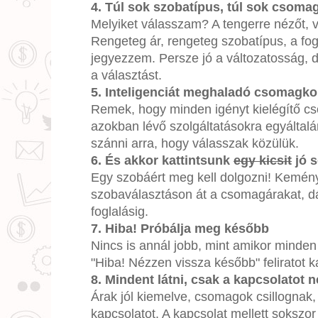
4. Túl sok szobatípus, túl sok csoma
Melyiket válasszam? A tengerre nézőt, v
Rengeteg ár, rengeteg szobatípus, a fog
jegyezzem. Persze jó a változatosság, d
a választást.
5. Inteligenciát meghaladó csomagk
Remek, hogy minden igényt kielégítő cso
azokban lévő szolgáltatásokra egyáltal
szánni arra, hogy válasszak közülük.
6. És akkor kattintsunk
egy kicsit
jó s
Egy szobáért meg kell dolgozni! Kemény
szobaválasztáson át a csomagárakat, 
foglalásig.
7. Hiba! Próbálja meg később
Nincs is annál jobb, mint amikor mind
"Hiba! Nézzen vissza később" feliratot 
8. Mindent látni, csak a kapcsolatot 
Árak jól kiemelve, csomagok csillognak, 
kapcsolatot. A kapcsolat mellett sokszor a