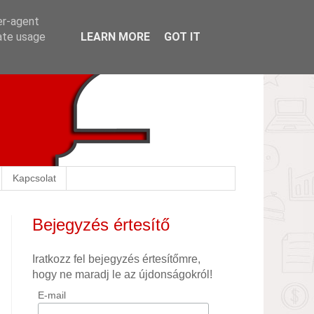
er-agent
rate usage
LEARN MORE
GOT IT
Kapcsolat
Bejegyzés értesítő
Iratkozz fel bejegyzés értesítőmre,
hogy ne maradj le az újdonságokról!
E-mail