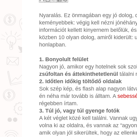
Nyaralás. Ez önmagában egy jó dolog, d
keményebbek: végig kell nézni jónéhány
információt kellett kinyernem belőlük, és
közben 10 olyan dolog, amiről kiderült: 
honlapban.
1. Bonyolult felület
Nagyon jó, amikor egy hotelnek sok szo
zsúfoltan és áttekinthetetlenül
tálalni
2. Időtlen időkig töltődő oldalak
Sok szép kép, és flash alap nagyon lát
én néha már tovább is álltam. A
sebessé
régebben írtam.
3. Túl jó, vagy túl gyenge fotók
A két véglet közé kell találni. Vannak u
volna ki az oldalra, és vannak az "agyo
amik olyan jól sikerültek, hogy az ellen