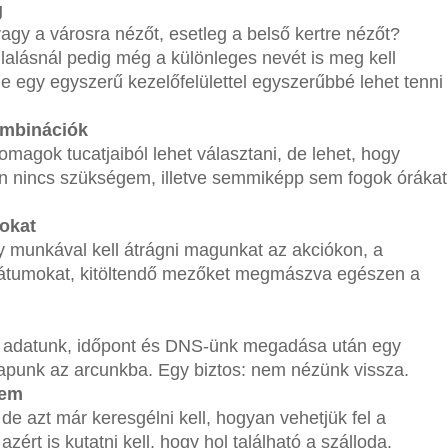
g
agy a városra nézőt, esetleg a belső kertre nézőt?
lalásnál pedig még a különleges nevét is meg kell
e egy egyszerű kezelőfelülettel egyszerűbbé lehet tenni
ombinációk
magok tucatjaiból lehet választani, de lehet, hogy
án nincs szükségem, illetve semmiképp sem fogok órákat
okat
 munkával kell átrágni magunkat az akciókon, a
dátumokat, kitöltendő mezőket megmászva egészen a
en adatunk, időpont és DNS-ünk megadása után egy
kapunk az arcunkba. Egy biztos: nem nézünk vissza.
nem
de azt már keresgélni kell, hogyan vehetjük fel a
zért is kutatni kell, hogy hol található a szálloda.