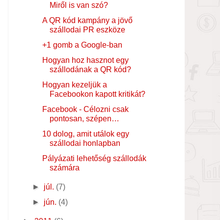
Miről is van szó?
A QR kód kampány a jövő
szállodai PR eszköze
+1 gomb a Google-ban
Hogyan hoz hasznot egy
szállodának a QR kód?
Hogyan kezeljük a
Facebookon kapott kritikát?
Facebook - Célozni csak
pontosan, szépen…
10 dolog, amit utálok egy
szállodai honlapban
Pályázati lehetőség szállodák
számára
►
júl.
(7)
►
jún.
(4)