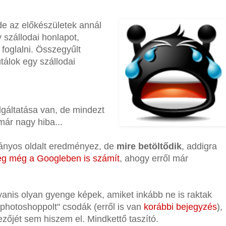
e az előkészületek annál
 szállodai honlapot,
 foglalni. Összegyűlt
utálok egy szállodai
lgáltatása van, de mindezt
 már nagy hiba...
ványos oldalt eredményez, de
mire betöltődik
, addigra
g még a Googleben is számít
, ahogy erről már
gyanis olyan gyenge képek, amiket inkább ne is raktak
nphotoshoppolt" csodák (erről is van
korábbi bejegyzés
),
kezőjét sem hiszem el. Mindkettő taszító.