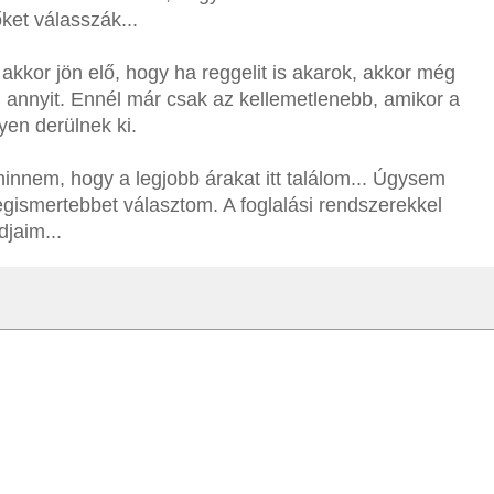
ket válasszák...
akkor jön elő, hogy ha reggelit is akarok, akkor még
ég annyit. Ennél már csak az kellemetlenebb, amikor a
yen derülnek ki.
hinnem, hogy a legjobb árakat itt találom... Úgysem
egismertebbet választom. A foglalási rendszerekkel
jaim...