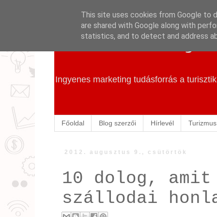
This site uses cookies from Google to de
are shared with Google along with perfo
Szállás Marketing
statistics, and to detect and address a
Ingyenes marketing tudásforrás a turiszt
Főoldal
Blog szerzői
Hírlevél
Turizmus
2012. augusztus 9., csütörtök
10 dolog, amit
szállodai honl