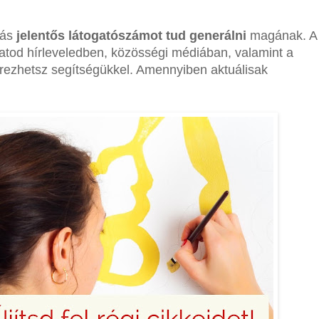
lás
jelentős látogatószámot tud generálni
magának. A
lhatod hírleveledben, közösségi médiában, valamint a
zerezhetsz segítségükkel. Amennyiben aktuálisak