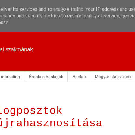
liver its services and to analyze traffic. Your IP address and us
rmance and security metrics to ensure quality of service, gene
buse.
ikai szakmának
 marketing
Érdekes honlapok
Honlap
Magyar statisztikák
logposztok
újrahasznosítása