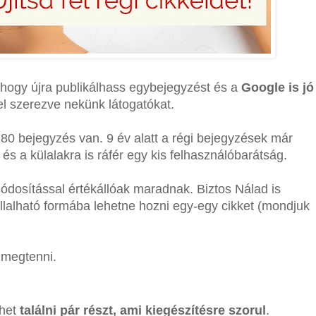
, hogy újra publikálhass egybejegyzést és a
Google is jó
el szerezve nekünk látogatókat.
80 bejegyzés van. 9 év alatt a régi bejegyzések már
és a külalakra is ráfér egy kis felhasználóbarátság.
módosítással értékállóak maradnak. Biztos Nálad is
állalható formába lehetne hozni egy-egy cikket (mondjuk
 megtenni.
ehet
találni pár részt, ami kiegészítésre szorul
.