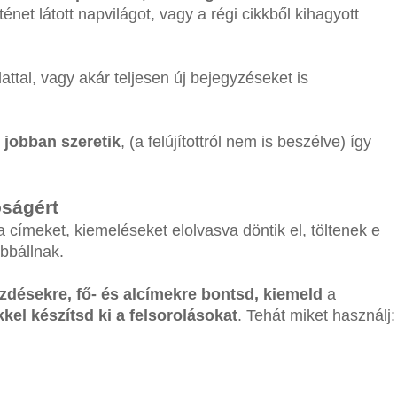
rténet látott napvilágot, vagy a régi cikkből kihagyott
tal, vagy akár teljesen új bejegyzéseket is
 jobban szeretik
, (a felújítottról nem is beszélve) így
ságért
a címeket, kiemeléseket elolvasva döntik el, töltenek e
ábbállnak.
ésekre, fő- és alcímekre bontsd, kiemeld
a
kkel készítsd ki a felsorolásokat
. Tehát miket használj: