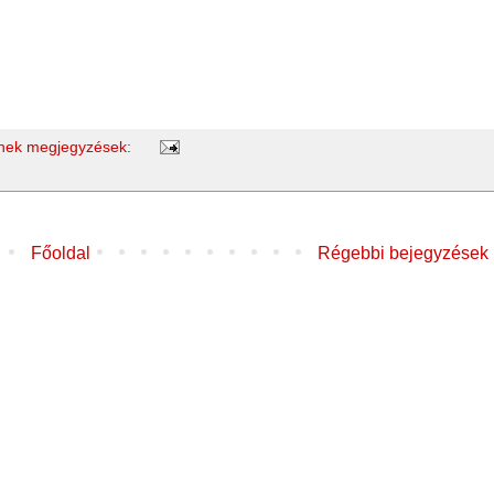
nek megjegyzések:
Főoldal
Régebbi bejegyzések