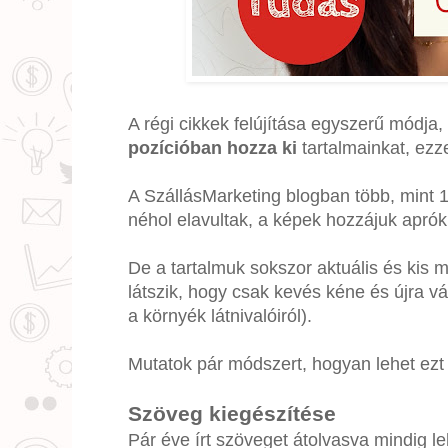
A régi cikkek felújítása egyszerű módja
pozícióban hozza ki
tartalmainkat, ezz
A SzállásMarketing blogban több, mint 1
néhol elavultak, a képek hozzájuk aprók 
De a tartalmuk sokszor aktuális és kis 
látszik, hogy csak kevés kéne és újra v
a környék látnivalóiról).
Mutatok pár módszert, hogyan lehet ezt
Szöveg kiegészítése
Pár éve írt szöveget átolvasva mindig l