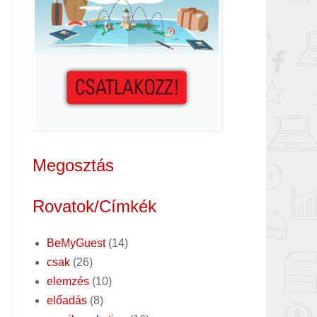
Megosztás
Rovatok/Címkék
BeMyGuest
(14)
csak
(26)
elemzés
(10)
előadás
(8)