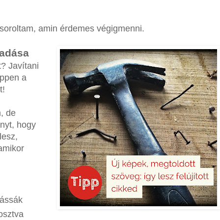
lsoroltam, amin érdemes végigmenni.
áadása
t? Javítani
éppen a
t!
, de
nyt, hogy
lesz,
amikor
lássák
osztva