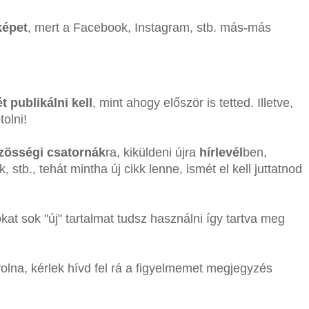
képet
, mert a Facebook, Instagram, stb. más-más
t publikálni kell
, mint ahogy először is tetted. Illetve,
olni!
zösségi csatornák
ra, kiküldeni újra
hírlevél
ben,
k, stb., tehát mintha új cikk lenne, ismét el kell juttatnod
 sok "új" tartalmat tudsz használni így tartva meg
olna, kérlek hívd fel rá a figyelmemet megjegyzés