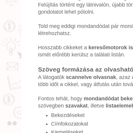
Felújítás történt egy látnivalón, újabb tö
gondolatot lehet pótolni.
Told meg eddigi mondandódat pár mondat
létrehozhatsz.
Hosszabb cikkeket a
keresőmotorok is
ismét előrébb kerülsz a találati listán.
Szöveg formázása az olvasható
A látogatók
scannelve olvasnak
, azaz 
több időt a cikkel, vagy átfutás után tov
Fontos tehát, hogy
mondandódat bekezd
szövegben
szavakat
, illetve
listaeleme
Bekezdéseket
Címfokozatokat
Kiemeléseket