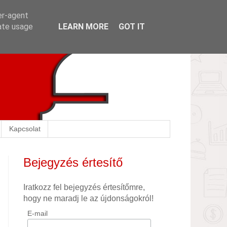
er-agent
rate usage
LEARN MORE
GOT IT
Kapcsolat
Bejegyzés értesítő
Iratkozz fel bejegyzés értesítőmre,
hogy ne maradj le az újdonságokról!
E-mail