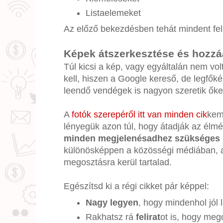
Listaelemeket
Az előző bekezdésben tehát mindent fe
Képek átszerkesztése és hozz
Túl kicsi a kép, vagy egyáltalán nem vol
kell, hiszen a Google kereső, de legfők
leendő vendégek is nagyon szeretik őke
A
fotók szerepéről itt van minden cik
kem
lényegük azon túl, hogy átadják az élmé
minden megjelenésadhez szükséges
különösképpen a közösségi médiában, 
megosztásra kerül tartalad.
Egészítsd ki a régi cikket pár képpel:
Nagy legyen
, hogy mindenhol jól 
Rakhatsz rá
felirat
ot is, hogy meg