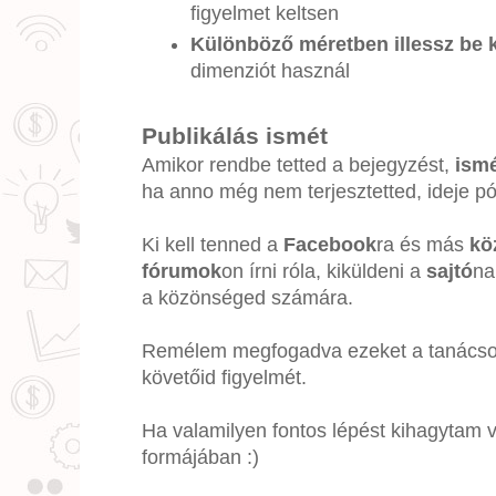
figyelmet keltsen
Különböző méretben illessz be 
dimenziót használ
Publikálás ismét
Amikor rendbe tetted a bejegyzést,
ismé
ha anno még nem terjesztetted, ideje pót
Ki kell tenned a
Facebook
ra és más
kö
fórumok
on írni róla, kiküldeni a
sajtó
na
a közönséged számára.
Remélem megfogadva ezeket a tanácsokat
követőid figyelmét.
Ha valamilyen fontos lépést kihagytam v
formájában :)