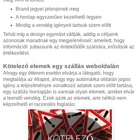
Brand jegyei jelenjenek meg
A honlap egyszerűen kezelhető legyen
Mindig a vendég igényeit tartsuk szem előtt
Tehát míg a design egymást váltják, addig a céljaink
azonosak maradnak egy megjelenéssel: amellett, hogy
információt juttassunk az érdeklődők számára, erősítsük az
értékesítést.
Kötelező elemek egy szállás weboldalán
Ahogy egy étterem esetén elvárja a látogató, hogy
megtalálja az étlapot, ahogy egy autómárka oldalán jogos
igény a teljesítményre vonatkozó adatok szem előtt tartása,
egy szállás honlapján is vannak olyan elemek, amiket elvár
a leendő vendég. Ezek azok az elemek, ami nélkül nem
képzelhető el racionális foglalás: