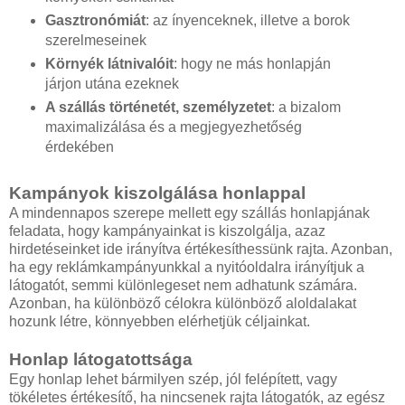
Gasztronómiát
: az ínyenceknek, illetve a borok
szerelmeseinek
Környék látnivalóit
: hogy ne más honlapján
járjon utána ezeknek
A szállás történetét, személyzetet
: a bizalom
maximalizálása és a megjegyezhetőség
érdekében
Kampányok kiszolgálása honlappal
A mindennapos szerepe mellett egy szállás honlapjának
feladata, hogy kampányainkat is kiszolgálja, azaz
hirdetéseinket ide irányítva értékesíthessünk rajta. Azonban,
ha egy reklámkampányunkkal a nyitóoldalra irányítjuk a
látogatót, semmi különlegeset nem adhatunk számára.
Azonban, ha különböző célokra különböző aloldalakat
hozunk létre, könnyebben elérhetjük céljainkat.
Honlap látogatottsága
Egy honlap lehet bármilyen szép, jól felépített, vagy
tökéletes értékesítő, ha nincsenek rajta látogatók, az egész