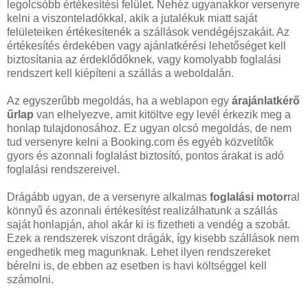
legolcsóbb értékesítési felület. Nehéz ugyanakkor versenyre
kelni a viszonteladókkal, akik a jutalékuk miatt saját
felületeiken értékesítenék a szállások vendégéjszakáit. Az
értékesítés érdekében vagy ajánlatkérési lehetőséget kell
biztosítania az érdeklődőknek, vagy komolyabb foglalási
rendszert kell kiépíteni a szállás a weboldalán.
Az egyszerűbb megoldás, ha a weblapon egy
árajánlatkérő
űrlap
van elhelyezve, amit kitöltve egy levél érkezik meg a
honlap tulajdonosához. Ez ugyan olcsó megoldás, de nem
tud versenyre kelni a Booking.com és egyéb közvetítők
gyors és azonnali foglalást biztosító, pontos árakat is adó
foglalási rendszereivel.
Drágább ugyan, de a versenyre alkalmas
foglalási motor
ral
könnyű és azonnali értékesítést realizálhatunk a szállás
saját honlapján, ahol akár ki is fizetheti a vendég a szobát.
Ezek a rendszerek viszont drágák, így kisebb szállások nem
engedhetik meg magunknak. Lehet ilyen rendszereket
bérelni is, de ebben az esetben is havi költséggel kell
számolni.