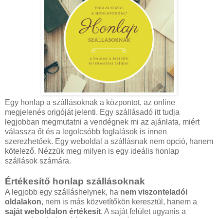
Egy honlap a szállásoknak a központot, az online
megjelenés origóját jelenti. Egy szállásadó itt tudja
legjobban megmutatni a vendégnek mi az ajánlata, miért
válassza őt és a legolcsóbb foglalások is innen
szerezhetőek. Egy weboldal a szállásnak nem opció, hanem
kötelező. Nézzük meg milyen is egy ideális honlap
szállások számára.
Értékesítő honlap szállásoknak
A legjobb egy szálláshelynek, ha
nem viszonteladói
oldalakon
, nem is más közvetítőkön keresztül, hanem a
saját weboldalon értékesít
. A saját felület ugyanis a