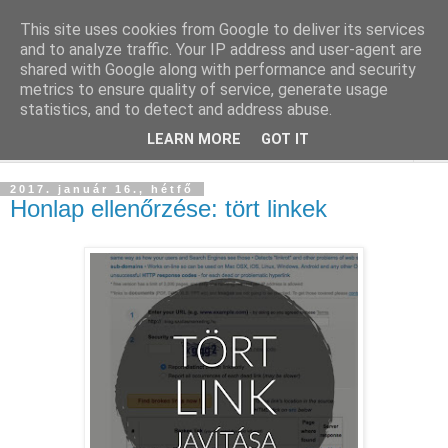
This site uses cookies from Google to deliver its services
Szállás Marketing
and to analyze traffic. Your IP address and user-agent are
shared with Google along with performance and security
metrics to ensure quality of service, generate usage
Ingyenes marketing tudásforrás a turisztikai szakmának
statistics, and to detect and address abuse.
LEARN MORE
GOT IT
▼
2017. január 16., hétfő
Honlap ellenőrzése: tört linkek