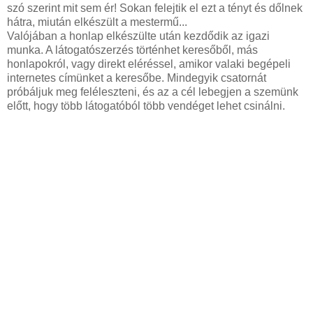
szó szerint mit sem ér! Sokan felejtik el ezt a tényt és dőlnek
hátra, miután elkészült a mestermű...
Valójában a honlap elkészülte után kezdődik az igazi
munka. A látogatószerzés történhet keresőből, más
honlapokról, vagy direkt eléréssel, amikor valaki begépeli
internetes címünket a keresőbe. Mindegyik csatornát
próbáljuk meg feléleszteni, és az a cél lebegjen a szemünk
előtt, hogy több látogatóból több vendéget lehet csinálni.