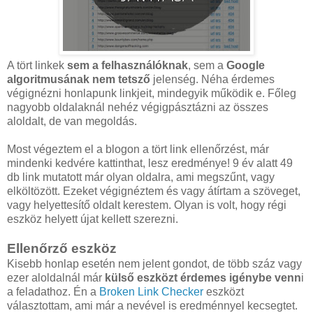
A tört linkek
sem a felhasználóknak
, sem a
Google
algoritmusának nem tetsző
jelenség. Néha érdemes
végignézni honlapunk linkjeit, mindegyik működik e. Főleg
nagyobb oldalaknál nehéz végigpásztázni az összes
aloldalt, de van megoldás.
Most végeztem el a blogon a tört link ellenőrzést, már
mindenki kedvére kattinthat, lesz eredménye! 9 év alatt 49
db link mutatott már olyan oldalra, ami megszűnt, vagy
elköltözött. Ezeket végignéztem és vagy átírtam a szöveget,
vagy helyettesítő oldalt kerestem. Olyan is volt, hogy régi
eszköz helyett újat kellett szerezni.
Ellenőrző eszköz
Kisebb honlap esetén nem jelent gondot, de több száz vagy
ezer aloldalnál már
külső eszközt érdemes igénybe venn
i
a feladathoz. Én a
Broken Link Checker
eszközt
választottam, ami már a nevével is eredménnyel kecsegtet.