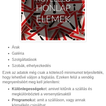
Árak
Galéria
Szolgáltatások
Szobák, elhelyezkedés
Ezek az adatok még csak a kötelező minimumot teljesítették,
hogy lehetővé váljon a foglalás. Ezeken felül a vendég
megnyeréséért meg kell jeleníteni:
Különlegességek
et: amivel kitűnik a szállás és
megkülönbözteti a versenytársaktól
Programok
at: amit a szálláson, vagy annak
környékén csinálhat