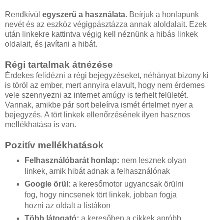
Rendkívül
egyszerű a használata
. Beírjuk a honlapunk
nevét és az eszköz végigpásztázza annak aloldalait. Ezek
után linkekre kattintva végig kell néznünk a hibás linkek
oldalait, és javítani a hibát.
Régi tartalmak átnézése
Érdekes felidézni a régi bejegyzéseket, néhányat bizony ki
is töröl az ember, mert annyira elavult, hogy nem érdemes
vele szennyezni az internet amúgy is terhelt felületét.
Vannak, amikbe pár sort beleírva ismét értelmet nyer a
bejegyzés. A tört linkek ellenőrzésének ilyen hasznos
mellékhatása is van.
Pozitív mellékhatások
Felhasználóbarát honlap:
nem lesznek olyan
linkek, amik hibát adnak a felhasználónak
Google örül:
a keresőmotor ugyancsak örülni
fog, hogy nincsenek tört linkek, jobban fogja
hozni az oldalt a listákon
Több látogató:
a keresőben a cikkek apróbb