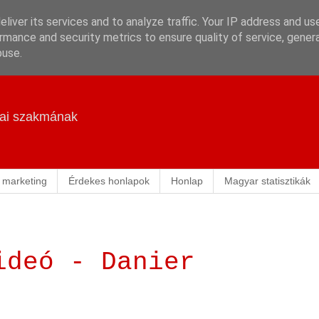
liver its services and to analyze traffic. Your IP address and us
rmance and security metrics to ensure quality of service, gene
buse.
ikai szakmának
 marketing
Érdekes honlapok
Honlap
Magyar statisztikák
ideó - Danier