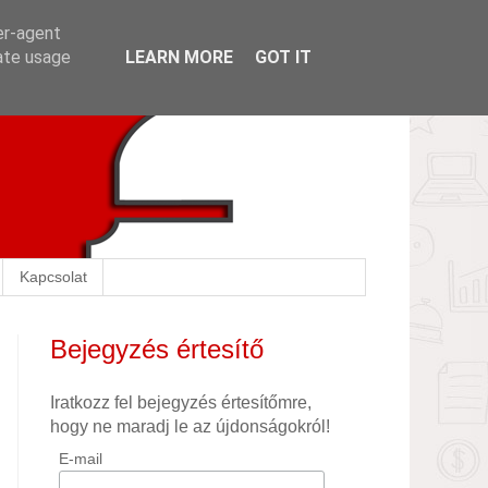
er-agent
rate usage
LEARN MORE
GOT IT
Kapcsolat
Bejegyzés értesítő
Iratkozz fel bejegyzés értesítőmre,
hogy ne maradj le az újdonságokról!
E-mail