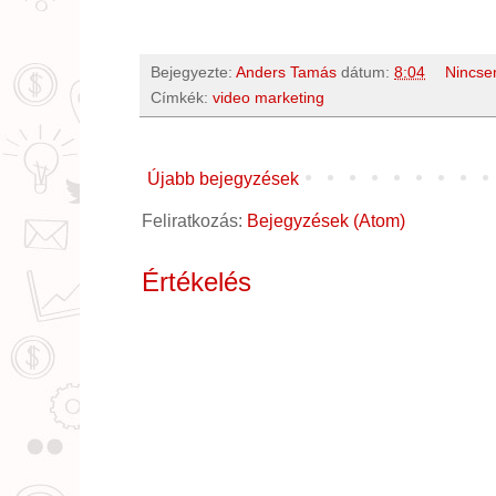
Bejegyezte:
Anders Tamás
dátum:
8:04
Nincse
Címkék:
video marketing
Újabb bejegyzések
Feliratkozás:
Bejegyzések (Atom)
Értékelés