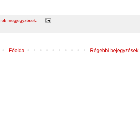
nek megjegyzések:
Főoldal
Régebbi bejegyzések