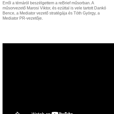
Erről a témáról beszélgettem a reBrief műsorban. A
műsorvezető Marosi Viktor, és ezúttal is vele tartott Dankó
Bence, a Mediator vezető stratégája és Tóth György, a
Mediator PR-vezetője.