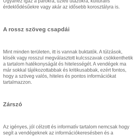
Ugyanez igaz a párokra, üzleti utazókra, kulturális
érdeklődésűekre vagy akár az idősebb korosztályra is.
A rossz szöveg csapdái
Mint minden területen, itt is vannak buktatók. A túlzások,
klisék vagy rosszul megválasztott kulcsszavak csökkenthetik
a tartalom hatékonyságát és hitelességét. A vendégek ma
már sokkal tájékozottabbak és kritikusabbak, ezért fontos,
hogy a szöveg valós, hiteles és pontos információkat
tartalmazzon.
Zárszó
Az igényes, jól célzott és informatív tartalom nemcsak hogy
segít a vendégeknek az információkeresésben és a