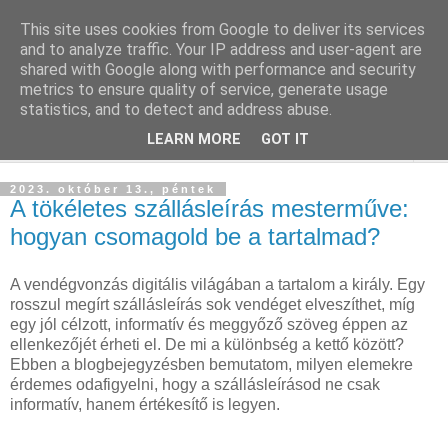
This site uses cookies from Google to deliver its services
Szállás Marketing
and to analyze traffic. Your IP address and user-agent are
shared with Google along with performance and security
metrics to ensure quality of service, generate usage
Ingyenes marketing tudásforrás a turisztikai szakmának
statistics, and to detect and address abuse.
LEARN MORE
GOT IT
▼
2023. október 13., péntek
A tökéletes szállásleírás mesterműve:
hogyan csomagold be a tartalmad?
A vendégvonzás digitális világában a tartalom a király. Egy
rosszul megírt szállásleírás sok vendéget elveszíthet, míg
egy jól célzott, informatív és meggyőző szöveg éppen az
ellenkezőjét érheti el. De mi a különbség a kettő között?
Ebben a blogbejegyzésben bemutatom, milyen elemekre
érdemes odafigyelni, hogy a szállásleírásod ne csak
informatív, hanem értékesítő is legyen.