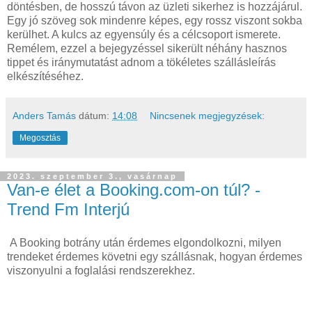
döntésben, de hosszú távon az üzleti sikerhez is hozzájárul.
Egy jó szöveg sok mindenre képes, egy rossz viszont sokba
kerülhet. A kulcs az egyensúly és a célcsoport ismerete.
Remélem, ezzel a bejegyzéssel sikerült néhány hasznos
tippet és iránymutatást adnom a tökéletes szállásleírás
elkészítéséhez.
Anders Tamás
dátum:
14:08
Nincsenek megjegyzések:
Megosztás
2023. szeptember 3., vasárnap
Van-e élet a Booking.com-on túl? -
Trend Fm Interjú
A Booking botrány után érdemes elgondolkozni, milyen
trendeket érdemes követni egy szállásnak, hogyan érdemes
viszonyulni a foglalási rendszerekhez.