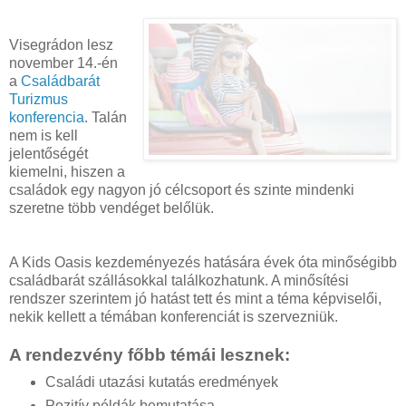
Visegrádon lesz
november 14.-én
a
Családbarát
Turizmus
konferencia
. Talán
nem is kell
jelentőségét
kiemelni, hiszen a
családok egy nagyon jó célcsoport és szinte mindenki
szeretne több vendéget belőlük.
A Kids Oasis kezdeményezés hatására évek óta minőségibb
családbarát szállásokkal találkozhatunk. A minősítési
rendszer szerintem jó hatást tett és mint a téma képviselői,
nekik kellett a témában konferenciát is szervezniük.
A rendezvény főbb témái lesznek:
Családi utazási kutatás eredmények
Pozitív példák bemutatása