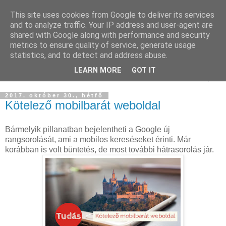
This site uses cookies from Google to deliver its services
Szállás Marketing
and to analyze traffic. Your IP address and user-agent are
shared with Google along with performance and security
metrics to ensure quality of service, generate usage
Ingyenes marketing tudásforrás a turisztikai szakmának
statistics, and to detect and address abuse.
LEARN MORE
GOT IT
▼
2017. október 30., hétfő
Kötelező mobilbarát weboldal
Bármelyik pillanatban bejelentheti a Google új
rangsorolását, ami a mobilos kereséseket érinti. Már
korábban is volt büntetés, de most további hátrasorolás jár.