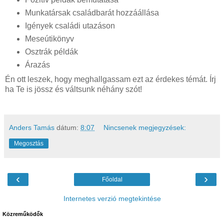
Munkatársak családbarát hozzáállása
Igények családi utazáson
Meseútikönyv
Osztrák példák
Árazás
Én ott leszek, hogy meghallgassam ezt az érdekes témát. Írj
ha Te is jössz és váltsunk néhány szót!
Anders Tamás
dátum:
8:07
Nincsenek megjegyzések:
Megosztás
‹
›
Főoldal
Internetes verzió megtekintése
Közreműködők