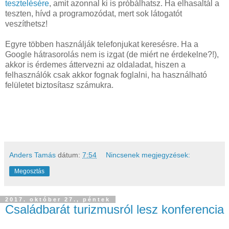
tesztelésére
, amit azonnal ki is próbálhatsz. Ha elhasaltál a
teszten, hívd a programozódat, mert sok látogatót
veszíthetsz!
Egyre többen használják telefonjukat keresésre. Ha a
Google hátrasorolás nem is izgat (de miért ne érdekelne?!),
akkor is érdemes áttervezni az oldaladat, hiszen a
felhasználók csak akkor fognak foglalni, ha használható
felületet biztosítasz számukra.
Anders Tamás
dátum:
7:54
Nincsenek megjegyzések:
Megosztás
2017. október 27., péntek
Családbarát turizmusról lesz konferencia