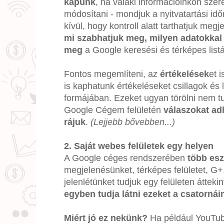
kapunk
, ha valaki információinkon szer
módosítani - mondjuk a nyitvatartási id
kívül, hogy kontroll alatt tarthatjuk meg
mi szabhatjuk meg, milyen adatokkal
meg
a Google keresési és térképes listá
Fontos megemlíteni, az
értékelések
et 
is kaphatunk értékeléseket csillagok és 
formájában. Ezeket ugyan törölni nem tu
Google Cégem felületén
válaszokat ad
rájuk
.
(Lejjebb bővebben...)
2. Saját webes felületek egy helyen
A Google céges rendszerében
több esz
megjelenésünket, térképes felületet, G+
jelenlétünket tudjuk egy felületen áttek
egyben tudja látni ezeket a csatornái
Miért jó ez nekünk?
Ha például YouTube