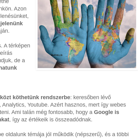
etne
őnkön. Azon
jelenésünket,
 jelenünk
ján.
is. A térképen
leírás
djuk, de a
hatunk
közt köthetünk rendszerbe
: keresőben lévő
, Analytics, Youtube. Azért hasznos, mert így webes
inteni. Ami talán még fontosabb, hogy a
Google is
nkat
, így az értékeik is összeadódnak.
 oldalunk témája jól működik (népszerű), és a többi