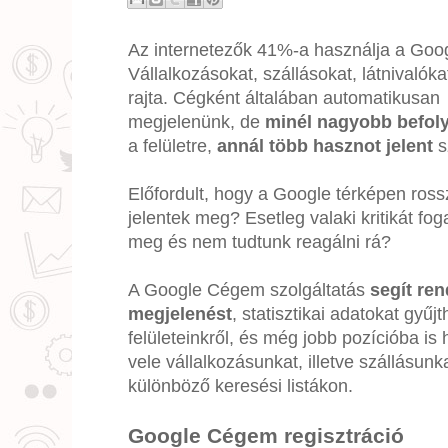
Az internetezők 41%-a használja a Goog
Vállalkozásokat, szállásokat, látnivalók
rajta. Cégként általában automatikusan
megjelenünk, de
minél nagyobb befol
a felületre,
annál több hasznot jelent
s
Előfordult, hogy a Google térképen ross
jelentek meg? Esetleg valaki kritikát fo
meg és nem tudtunk reagálni rá?
A Google Cégem szolgáltatás
segít ren
megjelenést
, statisztikai adatokat gyűj
felületeinkről, és még jobb pozícióba is
vele vállalkozásunkat, illetve szállásunk
különböző keresési listákon.
Google Cégem regisztráció