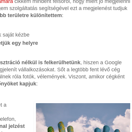
zámára
cikkem mindent felsorol, hogy miért jó megjelenni
em szolgáltatás segítségével ezt a megjelenést tudjuk
őbb területre különítettem
:
k saját kézbe
etjük egy helyre
sztráció nélkül is felkerülhetünk
, hiszen a Google
elenít vállalkozásokat. Sőt a legtöbb fent lévő cég
zülnek róla fotók, vélemények. Viszont, amikor cégként
őnyöket kapjuk
:
t a
elefon,
al jelzést