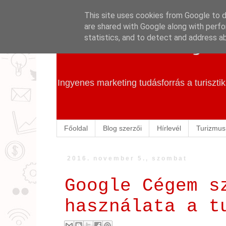
This site uses cookies from Google to de
are shared with Google along with perfo
Szállás Marketing
statistics, and to detect and address a
Ingyenes marketing tudásforrás a turiszt
Főoldal
Blog szerzői
Hírlevél
Turizmus
2016. november 5., szombat
Google Cégem s
használata a t