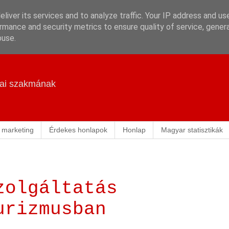
liver its services and to analyze traffic. Your IP address and us
rmance and security metrics to ensure quality of service, gene
buse.
ikai szakmának
 marketing
Érdekes honlapok
Honlap
Magyar statisztikák
zolgáltatás
urizmusban