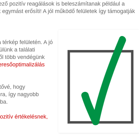
kező pozitív reagálások is beleszámítanak például a
 egymást erősíti! A jól működő felületek így támogatják
a térkép felületén. A jó
lünk a találati
ből több vendégünk
keresőoptimalizálás
tővé, hogy
ra, így nagyobb
ába.
zitív értékelésnek,