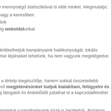
 mennyiségű statisztikával is ellát minket. Megmutatja:
 vagy a keresőben
ánk
meg
weboldal
unkat
rtékelhetjük kampányaink hatékonyságát, lokális
lletve lépéseket tehetünk, ha nem vagyunk megelégedve
a térkép kiegészítője, hanem sokkal összetettebb
lévő
megjelenésünket tudjuk kialakítani, felügyelni és
 látogatót és érdeklődőt juttathat el a kapcsolatfelvétel
latainkat szolgáltatásaink közé is beültettük. Biztatom,