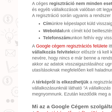
A céges
regisztráció nem minden ese
és egyéb vállalkozások valóban ott legy
A regisztráció során ugyanis a rendszer
Cím
ünkre képeslapot küld visszai
Weboldal
unk címét kód beilleszté
Telefonszám
unkon felhív egy vis
A
Google cégem regisztrációs felülete
it
vállalkozás felvitele
kor először rá kel
nevére, hogy nincs e már benne a rends
akkor az adatok visszaigazolásához ugr
utasításoknak megfelelően kell haladnu
A
térképről is elkezdhetjük
a regisztrác
vállalkozásunknál látható
"A vállalkozás
megnyomnunk. Ezután kezdődik meg a re
Mi az a Google Cégem szolgált