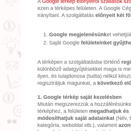
A
Google térkép előnyeiről szállások s
ezen a térképes felületen. A Google Cég
irányítani. A szolgáltatás
előnyeit két f
Google megjelenésünk
et vehetjü
Saját Google
felületeinket gyűjth
A térképen a szolgáltatásba történő
regi
különböző adatgyűjtésekkel maga is megj
ilyen, és tulajdonosa (tudta) nélkül kés
regisztráljuk magunkat, a
következő el
1. Google térkép saját kezelésben
Miután megszerezzük a hozzáférésünke
térképhez, a felületen
megadhatjuk és
módosíthatjuk saját adatainkat
(Név, t
kategória, weboldal stb.), valamint
azonn