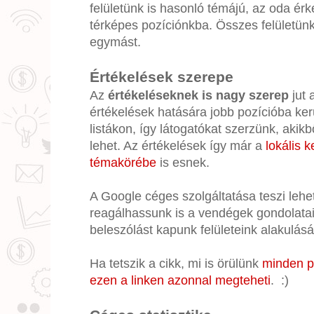
felületünk is hasonló témájú, az oda ér
térképes pozíciónkba. Összes felületünk
egymást.
Értékelések szerepe
Az
értékeléseknek is nagy szerep
jut 
értékelések hatására jobb pozícióba kerü
listákon, így látogatókat szerzünk, akik
lehet. Az értékelések így már a
lokális 
témakörébe
is esnek.
A Google céges szolgáltatása teszi lehe
reagálhassunk is a vendégek gondolatai
beleszólást kapunk felületeink alakulás
Ha tetszik a cikk, mi is örülünk
minden po
ezen a linken azonnal megteheti
. :)