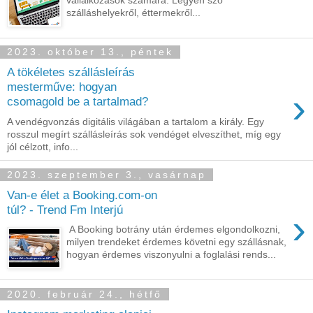
vállalkozások számára. Legyen szó
szálláshelyekről, éttermekről...
2023. október 13., péntek
A tökéletes szállásleírás
mesterműve: hogyan
›
csomagold be a tartalmad?
A vendégvonzás digitális világában a tartalom a király. Egy
rosszul megírt szállásleírás sok vendéget elveszíthet, míg egy
jól célzott, info...
2023. szeptember 3., vasárnap
Van-e élet a Booking.com-on
túl? - Trend Fm Interjú
›
A Booking botrány után érdemes elgondolkozni,
milyen trendeket érdemes követni egy szállásnak,
hogyan érdemes viszonyulni a foglalási rends...
2020. február 24., hétfő