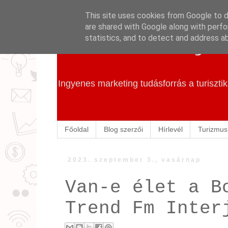
This site uses cookies from Google to de
are shared with Google along with perfo
Szállás Marketing
statistics, and to detect and address a
Ingyenes marketing tudásforrás a turiszt
Főoldal
Blog szerzői
Hírlevél
Turizmus
2023. szeptember 3., vasárnap
Van-e élet a B
Trend Fm Inter