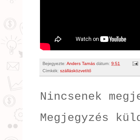
Bejegyezte:
Anders Tamás
dátum:
9:51
Címkék:
szállásközvetítő
Nincsenek megj
Megjegyzés kül