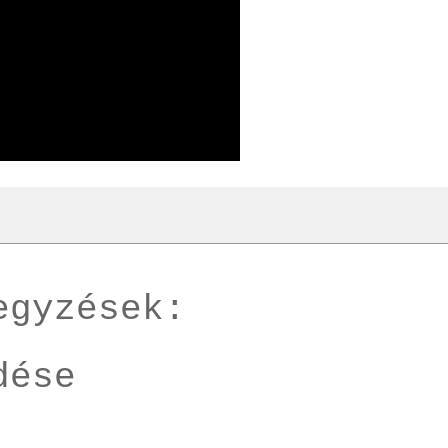
egyzések:
dése