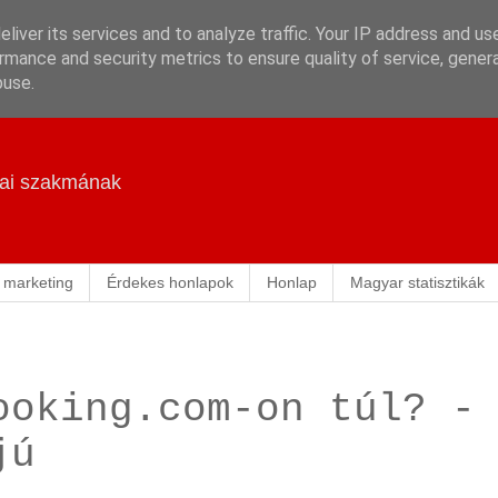
liver its services and to analyze traffic. Your IP address and us
rmance and security metrics to ensure quality of service, gene
buse.
ikai szakmának
 marketing
Érdekes honlapok
Honlap
Magyar statisztikák
ooking.com-on túl? -
jú