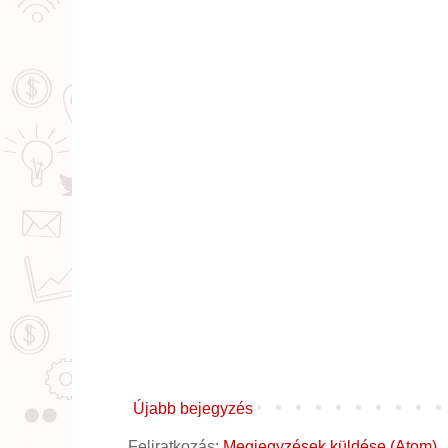
Újabb bejegyzés
Feliratkozás:
Megjegyzések küldése (Atom)