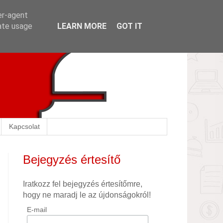
er-agent
rate usage
LEARN MORE
GOT IT
Kapcsolat
Bejegyzés értesítő
Iratkozz fel bejegyzés értesítőmre,
hogy ne maradj le az újdonságokról!
E-mail