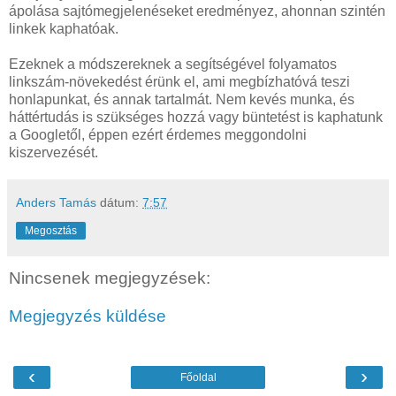
ápolása sajtómegjelenéseket eredményez, ahonnan szintén
linkek kaphatóak.
Ezeknek a módszereknek a segítségével folyamatos
linkszám-növekedést érünk el, ami megbízhatóvá teszi
honlapunkat, és annak tartalmát. Nem kevés munka, és
háttértudás is szükséges hozzá vagy büntetést is kaphatunk
a Googletől, éppen ezért érdemes meggondolni
kiszervezését.
Anders Tamás
dátum:
7:57
Megosztás
Nincsenek megjegyzések:
Megjegyzés küldése
‹
›
Főoldal