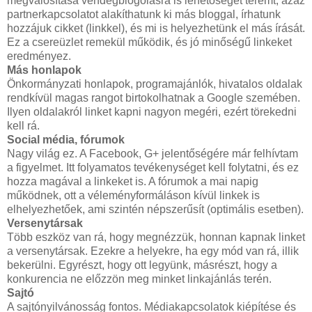
megvalósítása vendégblogolásra is lehetőséget teremt, azaz
partnerkapcsolatot alakíthatunk ki más bloggal, írhatunk
hozzájuk cikket (linkkel), és mi is helyezhetünk el más írását.
Ez a csereüzlet remekül működik, és jó minőségű linkeket
eredményez.
Más honlapok
Önkormányzati honlapok, programajánlók, hivatalos oldalak
rendkívül magas rangot birtokolhatnak a Google szemében.
Ilyen oldalakról linket kapni nagyon megéri, ezért törekedni
kell rá.
Social média, fórumok
Nagy világ ez. A Facebook, G+ jelentőségére már felhívtam
a figyelmet. Itt folyamatos tevékenységet kell folytatni, és ez
hozza magával a linkeket is. A fórumok a mai napig
működnek, ott a véleményformáláson kívül linkek is
elhelyezhetőek, ami szintén népszerűsít (optimális esetben).
Versenytársak
Több eszköz van rá, hogy megnézzük, honnan kapnak linket
a versenytársak. Ezekre a helyekre, ha egy mód van rá, illik
bekerülni. Egyrészt, hogy ott legyünk, másrészt, hogy a
konkurencia ne előzzön meg minket linkajánlás terén.
Sajtó
A sajtónyilvánosság fontos. Médiakapcsolatok kiépítése és