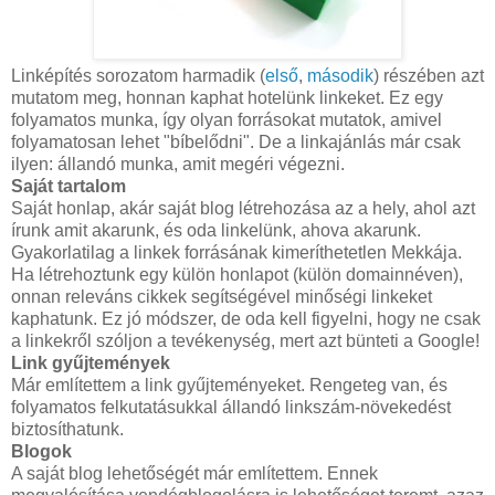
Linképítés sorozatom harmadik (
első
,
második
) részében azt
mutatom meg, honnan kaphat hotelünk linkeket. Ez egy
folyamatos munka, így olyan forrásokat mutatok, amivel
folyamatosan lehet "bíbelődni". De a linkajánlás már csak
ilyen: állandó munka, amit megéri végezni.
Saját tartalom
Saját honlap, akár saját blog létrehozása az a hely, ahol azt
írunk amit akarunk, és oda linkelünk, ahova akarunk.
Gyakorlatilag a linkek forrásának kimeríthetetlen Mekkája.
Ha létrehoztunk egy külön honlapot (külön domainnéven),
onnan releváns cikkek segítségével minőségi linkeket
kaphatunk. Ez jó módszer, de oda kell figyelni, hogy ne csak
a linkekről szóljon a tevékenység, mert azt bünteti a Google!
Link gyűjtemények
Már említettem a link gyűjteményeket. Rengeteg van, és
folyamatos felkutatásukkal állandó linkszám-növekedést
biztosíthatunk.
Blogok
A saját blog lehetőségét már említettem. Ennek