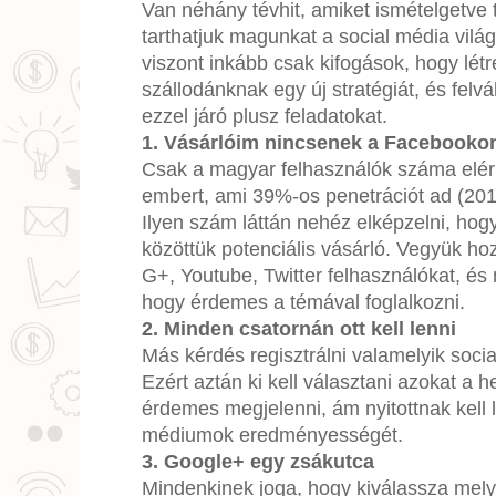
Van néhány tévhit, amiket ismételgetve 
tarthatjuk magunkat a social média világ
viszont inkább csak kifogások, hogy lét
szállodánknak egy új stratégiát, és felvál
ezzel járó plusz feladatokat.
1. Vásárlóim nincsenek a Facebooko
Csak a magyar felhasználók száma eléri 
embert, ami 39%-os penetrációt ad (201
Ilyen szám láttán nehéz elképzelni, hog
közöttük potenciális vásárló. Vegyük h
G+, Youtube, Twitter felhasználókat, és 
hogy érdemes a témával foglalkozni.
2. Minden csatornán ott kell lenni
Más kérdés regisztrálni valamelyik soc
Ezért aztán ki kell választani azokat a 
érdemes megjelenni, ám nyitottnak kell le
médiumok eredményességét.
3. Google+ egy zsákutca
Mindenkinek joga, hogy kiválassza melyi