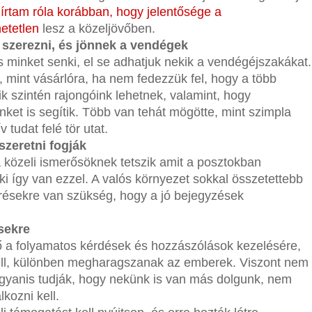
r
írtam róla korábban, hogy jelentősége a
etetlen
lesz a közeljövőben.
l szerezni, és jönnek a vendégek
 minket senki, el se adhatjuk nekik a vendégéjszakákat.
, mint vásárlóra, ha nem fedezzük fel, hogy a több
ik szintén rajongóink lehetnek, valamint, hogy
et is segítik. Több van tehát mögötte, mint szimpla
tudat felé tör utat.
szeretni fogják
 közeli ismerősöknek tetszik amit a posztokban
i így van ezzel. A valós környezet sokkal összetettebb
résekre van szükség, hogy a jó bejegyzések
sekre
dő a folyamatos kérdések és hozzászólások kezelésére,
kell, különben megharagszanak az emberek. Viszont nem
 ugyanis tudják, hogy nekünk is van más dolgunk, nem
lkozni kell.