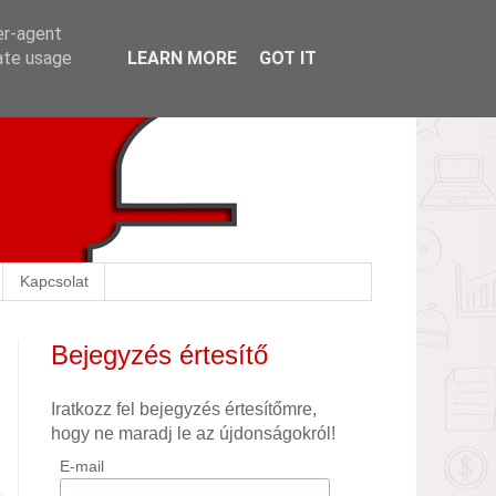
er-agent
rate usage
LEARN MORE
GOT IT
Kapcsolat
Bejegyzés értesítő
Iratkozz fel bejegyzés értesítőmre,
hogy ne maradj le az újdonságokról!
E-mail