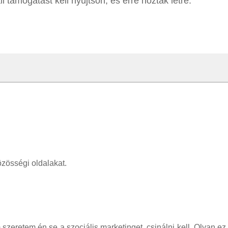
i támogatást kell nyújtson, és erre hozták létre.
zösségi oldalakat.
m szeretem én se a szociális marketinget, csinálni kell. Olyan ez,