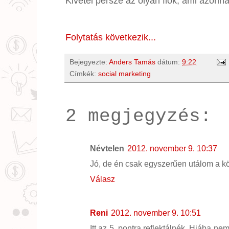
Kivétel persze az olyan fiók, ami azonnal
Folytatás következik...
Bejegyezte:
Anders Tamás
dátum:
9:22
Címkék:
social marketing
2 megjegyzés:
Névtelen
2012. november 9. 10:37
Jó, de én csak egyszerűen utálom a kö
Válasz
Reni
2012. november 9. 10:51
Itt az 5. pontra reflektálnék. Hiába ne