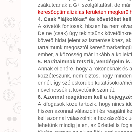
zsákutcának a G+ szolgáltatást, de má
keresőoptimalizálás területén megkerülh
4. Csak "lájkolókat" és követőket kel
A követők fontosak, hiszen ha nem olvas
De ne (csak) úgy tekintsünk követőinkre
követő hidat jelent az ismerőseikhez, ak
tartalmunk megosztói keresőmarketingünk
ember, a közösség már inkább a kollektív 
5. Barátaimnak tetszik, vendégeim is 
Annak ellenére, hogy a rokonoknak és a
közzéteszünk, nem biztos, hogy mindenk
ennél, így széleskörűbb kutatásokra/mé
növelhessék a követőink számát.
6. Azonnal reagálnom kell a bejegyzé
A kifogások közé tartozik, hogy nincs i
hiszen azonnal válaszolni és reagálni 
kell azonnal válaszolni: a hozzászólók
lehetünk mindig jelen, az üzlettel is fogla