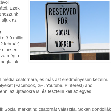
távol
ától. Ezek
rehozzunk
laljuk az
n
a 3,9 millió
2 február).
y nincsen
ozzá még a
meglátjuk,
ial média csatornára, és más azt eredményesen kezelni.
helyeket (Facebook, G+, Youtube, Pinterest) ahol
nni az újításokra is, és tesztelni kell az egyes
k Social marketing csatornát választja. Sokan gondolják