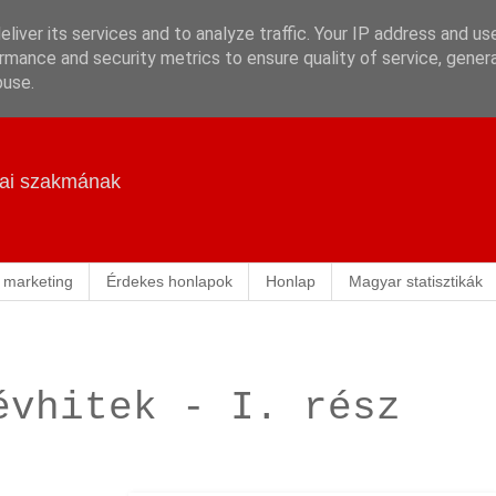
liver its services and to analyze traffic. Your IP address and us
rmance and security metrics to ensure quality of service, gene
buse.
ikai szakmának
 marketing
Érdekes honlapok
Honlap
Magyar statisztikák
évhitek - I. rész