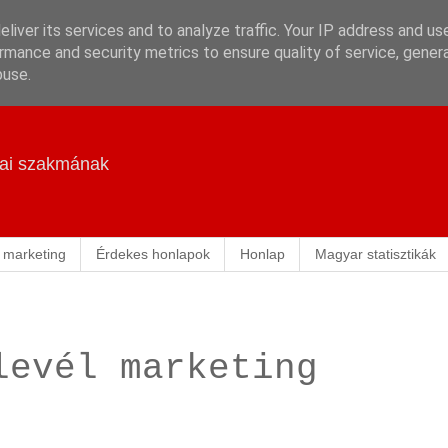
liver its services and to analyze traffic. Your IP address and us
rmance and security metrics to ensure quality of service, gene
buse.
ikai szakmának
 marketing
Érdekes honlapok
Honlap
Magyar statisztikák
levél marketing