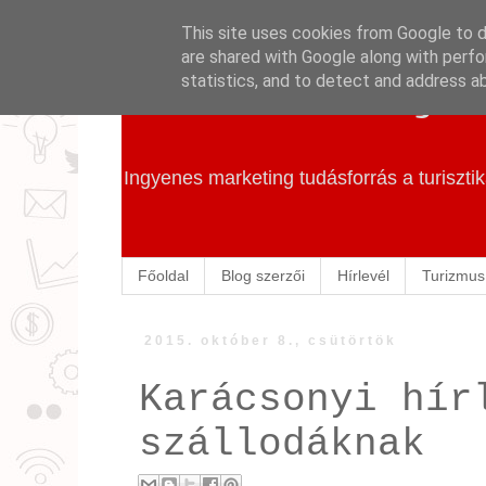
This site uses cookies from Google to de
are shared with Google along with perfo
Szállás Marketing
statistics, and to detect and address a
Ingyenes marketing tudásforrás a turiszt
Főoldal
Blog szerzői
Hírlevél
Turizmus
2015. október 8., csütörtök
Karácsonyi hír
szállodáknak