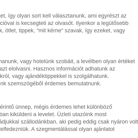
et, így olyan sort kell választanunk, ami egyrészt az
ióval is kecsegteti az olvasót. Ilyenkor a legütősebb
 ötlet, tippek, "mit kérne" szavak, így ezeket, vagy
manunk, vagy hotelünk szobáit, a levélben olyan értéket
 azt elolvasni. Hasznos információt adhatunk az
król, vagy ajándéktippekkel is szolgálhatunk.
sunk szemszögéből érdemes bemutatnunk.
érintő ünnep, mégis érdemes lehet különböző
 kiküldeni a levelet. Üzleti utazóink most
djukkal szállodánkban, aki pedig eddig csak nyáron volt
s felfedezniük. A szegmentálással olyan ajánlatot