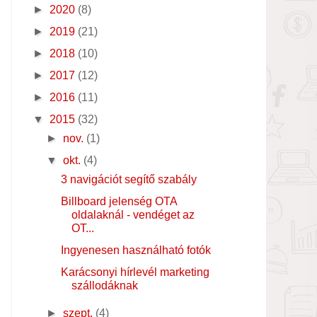
►
2020
(8)
►
2019
(21)
►
2018
(10)
►
2017
(12)
►
2016
(11)
▼
2015
(32)
►
nov.
(1)
▼
okt.
(4)
3 navigációt segítő szabály
Billboard jelenség OTA
oldalaknál - vendéget az
OT...
Ingyenesen használható fotók
Karácsonyi hírlevél marketing
szállodáknak
►
szept.
(4)