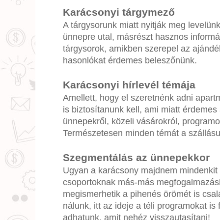
Karácsonyi tárgymező
A tárgysorunk miatt nyitják meg levelünk
ünnepre utal, másrészt hasznos informác
tárgysorok, amikben szerepel az ajándék,
hasonlókat érdemes beleszőnünk.
Karácsonyi hírlevél témája
Amellett, hogy el szeretnénk adni apart
is biztosítanunk kell, ami miatt érdemes
ünnepekről, közeli vásárokról, programo
Természetesen minden témát a szállá
Szegmentálás az ünnepekkor
Ugyan a karácsony majdnem mindenkit 
csoportoknak más-más megfogalmazásban
megismerhetik a pihenés örömét is csalá
nálunk, itt az ideje a téli programokat i
adhatunk, amit nehéz visszautasítani!