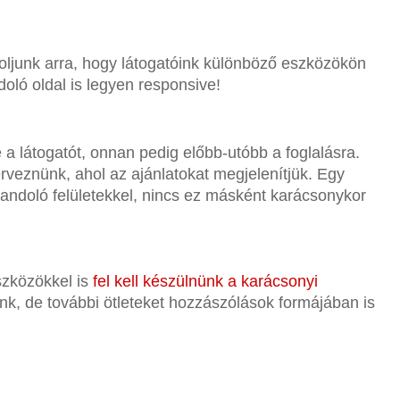
oljunk arra, hogy látogatóink különböző eszközökön
ndoló oldal is legyen responsive!
e a látogatót, onnan pedig előbb-utóbb a foglalásra.
erveznünk, ahol az ajánlatokat megjelenítjük. Egy
ndoló felületekkel, nincs ez másként karácsonykor
szközökkel is
fel kell készülnünk a karácsonyi
ink, de további ötleteket hozzászólások formájában is