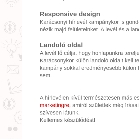
Responsive design
Karácsonyi hírlevél kampánykor is gond
nézik majd felületeinket. A levél és a la
Landoló oldal
A levél fő célja, hogy honlapunkra terelj
Karácsonykor külön landoló oldalt kell t
kampány sokkal eredményesebb külön la
sem.
A hírlevélen kívül természetesen más e
marketingre
, amiről születtek még írása
szívesen látunk.
Kellemes készülődést!