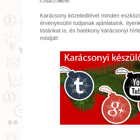
Karácsony közeledtével minden eszközün
érvényesülni tudjanak ajánlataink. Ilyen
listánkat is, és hatékony karácsonyi hí
módját!