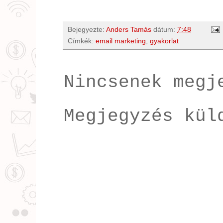
Bejegyezte:
Anders Tamás
dátum:
7:48
Címkék:
email marketing
,
gyakorlat
Nincsenek megj
Megjegyzés kül