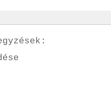
egyzések:
dése