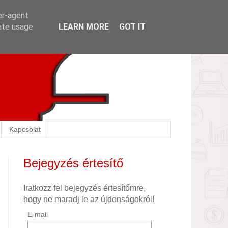
er-agent
rate usage
LEARN MORE
GOT IT
Kapcsolat
Bejegyzés értesítő
Iratkozz fel bejegyzés értesítőmre,
hogy ne maradj le az újdonságokról!
E-mail