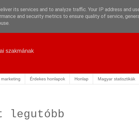
liver its services and to analyze traffic. Your IP address and us
rmance and security metrics to ensure quality of service, gene
buse.
ikai szakmának
 marketing
Érdekes honlapok
Honlap
Magyar statisztikák
t legutóbb