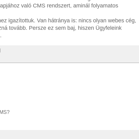
nlapjához való CMS rendszert, aminál folyamatos
ez igazítottuk. Van hátránya is: nincs olyan webes cég,
zná tovább. Persze ez sem baj, hiszen Ügyfeleink
.
CMS?