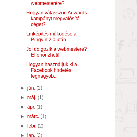
webmesterére?
Hogyan válasszon Adwords
kampányt megvalósító
céget?
Linképítés működése a
Pingvin 2.0 után
Jól dolgozik a webmestere?
Ellenőrizheti!
Hogyan használjuk ki a
Facebook hirdetés
legnagyob...
►
jún.
(2)
►
máj.
(1)
►
ápr.
(1)
►
márc.
(1)
►
febr.
(2)
►
jan.
(3)