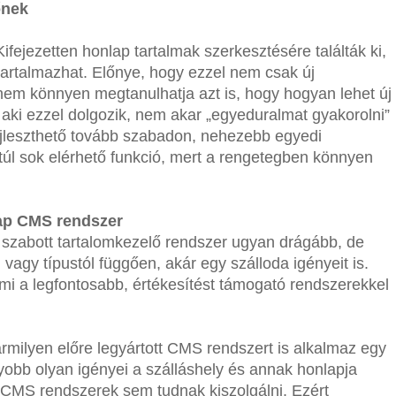
őnek
ejezetten honlap tartalmak szerkesztésére találták ki,
tartalmazhat. Előnye, hogy ezzel nem csak új
hanem könnyen megtanulhatja azt is, hogy hogyan lehet új
aki ezzel dolgozik, nem akar „egyeduralmat gyakorolni”
fejleszthető tovább szabadon, nehezebb egyedi
 túl sok elérhető funkció, mert a rengetegben könnyen
lap CMS rendszer
e szabott tartalomkezelő rendszer ugyan drágább, de
 vagy típustól függően, akár egy szálloda igényeit is.
ami a legfontosabb, értékesítést támogató rendszerekkel
rmilyen előre legyártott CMS rendszert is alkalmaz egy
yobb olyan igényei a szálláshely és annak honlapja
 CMS rendszerek sem tudnak kiszolgálni. Ezért