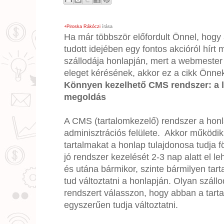
+Piroska Rákóczi
írása
Ha már többször előfordult Önnel, hogy
tudott idejében egy fontos akcióról hírt 
szállodája honlapján, mert a webmester 
eleget kérésének, akkor ez a cikk Önnek
Könnyen kezelhető CMS rendszer: a 
megoldás
A CMS (tartalomkezelő) rendszer a hon
adminisztrációs felülete. Akkor működik 
tartalmakat a honlap tulajdonosa tudja f
jó rendszer kezelését 2-3 nap alatt el leh
és utána bármikor, szinte bármilyen tar
tud változtatni a honlapján. Olyan szál
rendszert válasszon, hogy abban a tart
egyszerűen tudja változtatni.