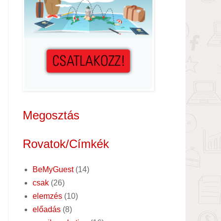
Megosztás
Rovatok/Címkék
BeMyGuest
(14)
csak
(26)
elemzés
(10)
előadás
(8)