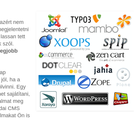
 azért nem
megjelentetni
lassan tett
 szól.
legjobb
lap
jól, ha a
ölvinni. Egy
et sajátítani,
talmat meg
lodai CMS
almakat Ön is