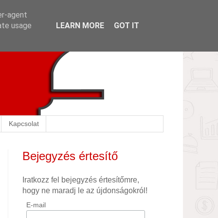
er-agent
rate usage
LEARN MORE
GOT IT
Kapcsolat
Bejegyzés értesítő
Iratkozz fel bejegyzés értesítőmre,
hogy ne maradj le az újdonságokról!
E-mail