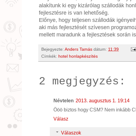
alakítunk ki egy kizárólag szállodák ho
fejlesztésre is van lehetőség.
Előnye, hogy teljesen szállodák igényeih
aki más fejlesztését szívesen programo
mellett maradunk a fejlesztések során is
Bejegyezte:
Anders Tamás
dátum:
11:39
Címkék:
hotel honlapkészítés
2 megjegyzés:
Névtelen
2013. augusztus 1. 19:14
Ööö biztos hogy CSM? Nem inkább 
Válasz
Válaszok