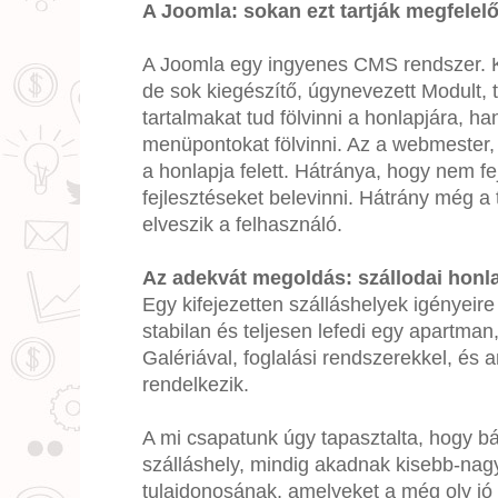
A Joomla: sokan ezt tartják megfelel
A Joomla egy ingyenes CMS rendszer. Kif
de sok kiegészítő, úgynevezett Modult, 
tartalmakat tud fölvinni a honlapjára, 
menüpontokat fölvinni. Az a webmester, 
a honlapja felett. Hátránya, hogy nem 
fejlesztéseket belevinni. Hátrány még a
elveszik a felhasználó.
Az adekvát megoldás: szállodai hon
Egy kifejezetten szálláshelyek igényeir
stabilan és teljesen lefedi egy apartman,
Galériával, foglalási rendszerekkel, és 
rendelkezik.
A mi csapatunk úgy tapasztalta, hogy bá
szálláshely, mindig akadnak kisebb-nag
tulajdonosának, amelyeket a még oly jó