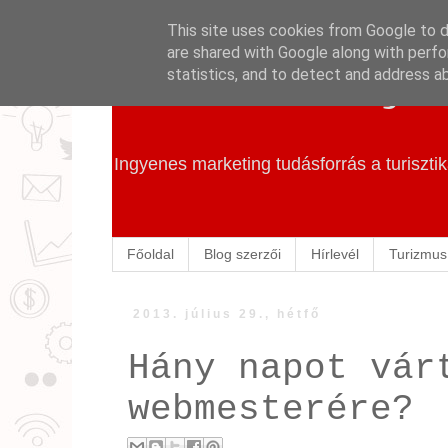
This site uses cookies from Google to de
are shared with Google along with perfo
Szállás Marketing
statistics, and to detect and address a
Ingyenes marketing tudásforrás a turiszt
Főoldal
Blog szerzői
Hírlevél
Turizmus
2013. július 29., hétfő
Hány napot vár
webmesterére?