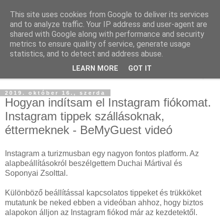
This site uses cookies from Google to deliver its services
Szállás Marketing
and to analyze traffic. Your IP address and user-agent are
shared with Google along with performance and security
metrics to ensure quality of service, generate usage
Ingyenes marketing tudásforrás a turisztikai szakmának
statistics, and to detect and address abuse.
LEARN MORE
GOT IT
▼
2019. október 16., szerda
Hogyan indítsam el Instagram fiókomat.
Instagram tippek szállásoknak,
éttermeknek - BeMyGuest videó
Instagram a turizmusban egy nagyon fontos platform. Az
alapbeállításokról beszélgettem Duchai Mártival és
Soponyai Zsolttal.
Különböző beállítással kapcsolatos tippeket és trükköket
mutatunk be neked ebben a videóban ahhoz, hogy biztos
alapokon álljon az Instagram fiókod már az kezdetektől.