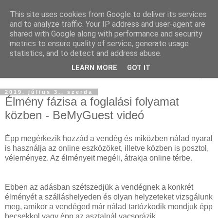
This site uses cookies from Google to deliver its services
Szállás Marketing
and to analyze traffic. Your IP address and user-agent are
shared with Google along with performance and security
metrics to ensure quality of service, generate usage
Ingyenes marketing tudásforrás a turisztikai szakmának
statistics, and to detect and address abuse.
LEARN MORE
GOT IT
▼
2019. július 3., szerda
Élmény fázisa a foglalási folyamat
közben - BeMyGuest videó
Épp megérkezik hozzád a vendég és miközben nálad nyaral
is használja az online eszközöket, illetve közben is posztol,
véleményez. Az élményeit megéli, átrakja online térbe.
Ebben az adásban szétszedjük a vendégnek a konkrét
élményét a szálláshelyeden és olyan helyzeteket vizsgálunk
meg, amikor a vendéged már nálad tartózkodik mondjuk épp
becsekkol vagy épp az asztalnál vacsorázik.