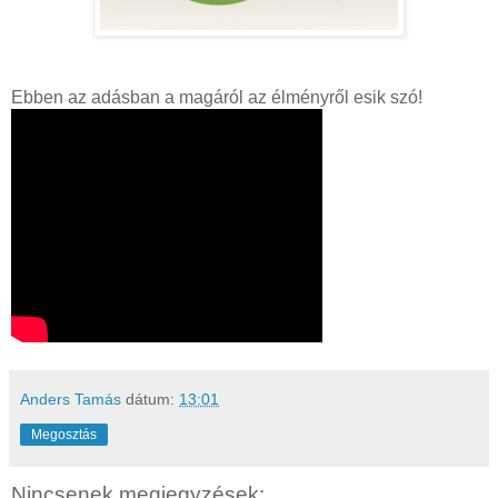
Ebben az adásban a magáról az élményről esik szó!
Anders Tamás
dátum:
13:01
Megosztás
Nincsenek megjegyzések: