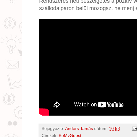
Rendszeres heti beszélgetés a pozitív v
szállodaiparon belül mozogsz, ne menj el
Bejegyezte:
Anders Tamás
dátum:
10:58
Címkék:
BeMyGuest