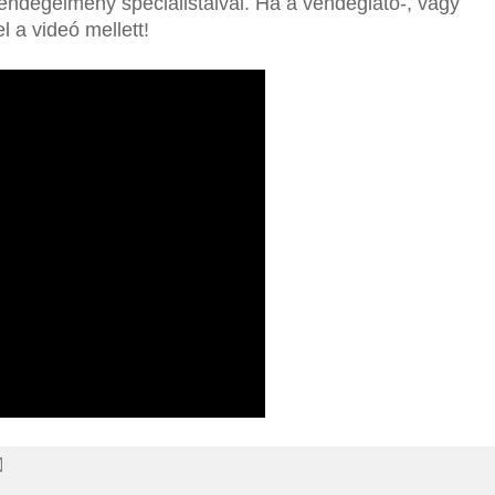
endégélmény specialistáival. Ha a vendéglátó-, vagy
 a videó mellett!