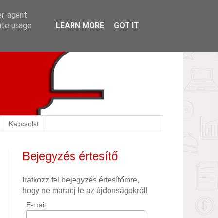
er-agent
rate usage
LEARN MORE
GOT IT
Kapcsolat
Bejegyzés értesítő
Iratkozz fel bejegyzés értesítőmre,
hogy ne maradj le az újdonságokról!
E-mail