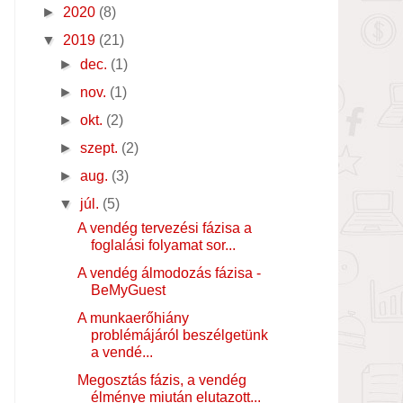
►
2020
(8)
▼
2019
(21)
►
dec.
(1)
►
nov.
(1)
►
okt.
(2)
►
szept.
(2)
►
aug.
(3)
▼
júl.
(5)
A vendég tervezési fázisa a
foglalási folyamat sor...
A vendég álmodozás fázisa -
BeMyGuest
A munkaerőhiány
problémájáról beszélgetünk
a vendé...
Megosztás fázis, a vendég
élménye miután elutazott...