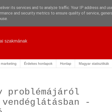
liver its services and to analyze traffic. Your IP address and us
rmance and security metrics to ensure quality of service, gene
buse.
ikai szakmának
 marketing
Érdekes honlapok
Honlap
Magyar statisztikák
y problémájáról
 vendéglátásban -