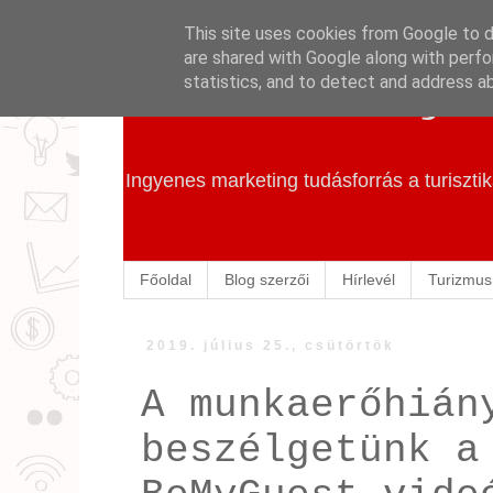
This site uses cookies from Google to de
are shared with Google along with perfo
Szállás Marketing
statistics, and to detect and address a
Ingyenes marketing tudásforrás a turiszt
Főoldal
Blog szerzői
Hírlevél
Turizmus
2019. július 25., csütörtök
A munkaerőhián
beszélgetünk a