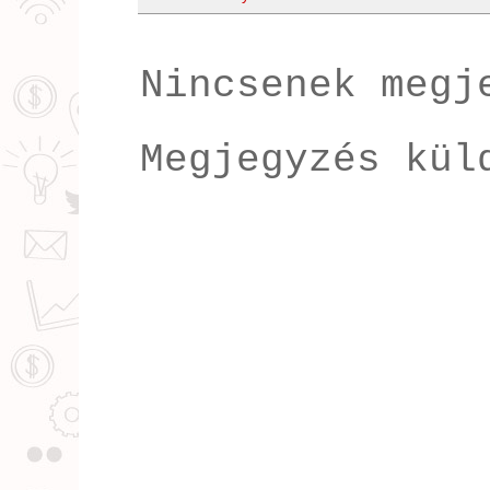
Nincsenek megj
Megjegyzés kül