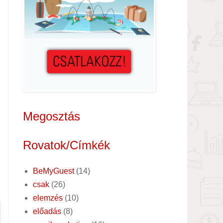
Megosztás
Rovatok/Címkék
BeMyGuest
(14)
csak
(26)
elemzés
(10)
előadás
(8)