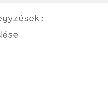
egyzések:
dése