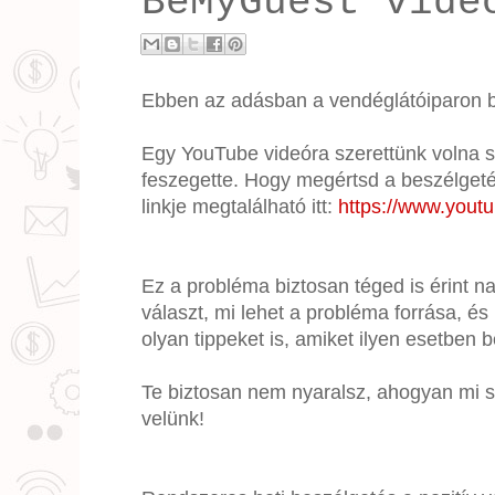
BeMyGuest vide
Ebben az adásban a vendéglátóiparon be
Egy YouTube videóra szerettünk volna s
feszegette. Hogy megértsd a beszélgetés
linkje megtalálható itt:
https://www.you
Ez a probléma biztosan téged is érint na
választ, mi lehet a probléma forrása, é
olyan tippeket is, amiket ilyen esetben 
Te biztosan nem nyaralsz, ahogyan mi se
velünk!