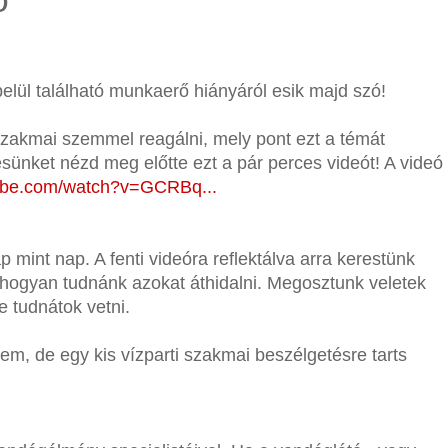
ó
lül található munkaerő hiányáról esik majd szó!
zakmai szemmel reagálni, mely pont ezt a témát
ünket nézd meg előtte ezt a pár perces videót! A videó
tube.com/watch?v=GCRBq...
p mint nap. A fenti videóra reflektálva arra kerestünk
s hogyan tudnánk azokat áthidalni. Megosztunk veletek
be tudnátok vetni.
m, de egy kis vízparti szakmai beszélgetésre tarts