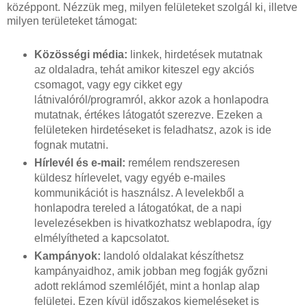
középpont. Nézzük meg, milyen felületeket szolgál ki, illetve
milyen területeket támogat:
Közösségi média:
linkek, hirdetések mutatnak
az oldaladra, tehát amikor kiteszel egy akciós
csomagot, vagy egy cikket egy
látnivalóról/programról, akkor azok a honlapodra
mutatnak, értékes látogatót szerezve. Ezeken a
felületeken hirdetéseket is feladhatsz, azok is ide
fognak mutatni.
Hírlevél és e-mail:
remélem rendszeresen
küldesz hírlevelet, vagy egyéb e-mailes
kommunikációt is használsz. A levelekből a
honlapodra tereled a látogatókat, de a napi
levelezésekben is hivatkozhatsz weblapodra, így
elmélyítheted a kapcsolatot.
Kampányok:
landoló oldalakat készíthetsz
kampányaidhoz, amik jobban meg fogják győzni
adott reklámod szemlélőjét, mint a honlap alap
felületei. Ezen kívül időszakos kiemeléseket is