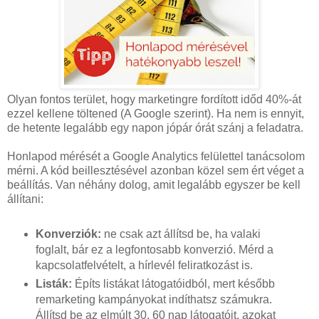
Olyan fontos terület, hogy marketingre fordított időd 40%-át
ezzel kellene töltened (A Google szerint). Ha nem is ennyit,
de hetente legalább egy napon jópár órát szánj a feladatra.
Honlapod mérését a Google Analytics felülettel tanácsolom
mérni. A kód beillesztésével azonban közel sem ért véget a
beállítás. Van néhány dolog, amit legalább egyszer be kell
állítani:
Konverziók:
ne csak azt állítsd be, ha valaki
foglalt, bár ez a legfontosabb konverzió. Mérd a
kapcsolatfelvételt, a hírlevél feliratkozást is.
Listák:
Építs listákat látogatóidból, mert később
remarketing kampányokat indíthatsz számukra.
Állítsd be az elmúlt 30, 60 nap látogatóit, azokat