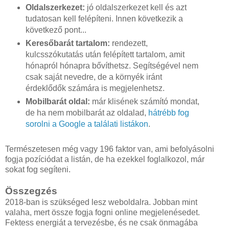
Oldalszerkezet:
jó oldalszerkezet kell és azt
tudatosan kell felépíteni. Innen következik a
következő pont...
Keresőbarát tartalom:
rendezett,
kulcsszókutatás után felépített tartalom, amit
hónapról hónapra bővíthetsz. Segítségével nem
csak saját nevedre, de a környék iránt
érdeklődők számára is megjelenhetsz.
Mobilbarát oldal:
már klisének számító mondat,
de ha nem mobilbarát az oldalad,
hátrébb fog
sorolni a Google a találati listákon
.
Természetesen még vagy 196 faktor van, ami befolyásolni
fogja pozíciódat a listán, de ha ezekkel foglalkozol, már
sokat fog segíteni.
Összegzés
2018-ban is szükséged lesz weboldalra. Jobban mint
valaha, mert össze fogja fogni online megjelenésedet.
Fektess energiát a tervezésbe, és ne csak önmagába