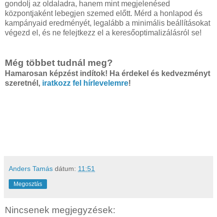
gondolj az oldaladra, hanem mint megjelenésed
központjaként lebegjen szemed előtt. Mérd a honlapod és
kampányaid eredményét, legalább a minimális beállításokat
végezd el, és ne felejtkezz el a keresőoptimalizálásról se!
Még többet tudnál meg?
Hamarosan képzést indítok! Ha érdekel és kedvezményt
szeretnél,
iratkozz fel hírlevelemre
!
Anders Tamás
dátum:
11:51
Megosztás
Nincsenek megjegyzések: