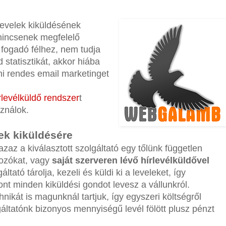
levelek kiküldésének
nincsenek megfelelő
a fogadó félhez, nem tudja
statisztikát, akkor hiába
i rendes email marketinget
levélküldő rendszer
t
ználok.
ek kiküldésére
azaz a kiválasztott szolgáltató egy tőlünk független
tkozókat, vagy
saját szerveren lévő hírlevélküldővel
ltató tárolja, kezeli és küldi ki a leveleket, így
ont minden kiküldési gondot levesz a vállunkról.
nikát is magunknál tartjuk, így egyszeri költségről
lgáltatónk bizonyos mennyiségű levél fölött plusz pénzt