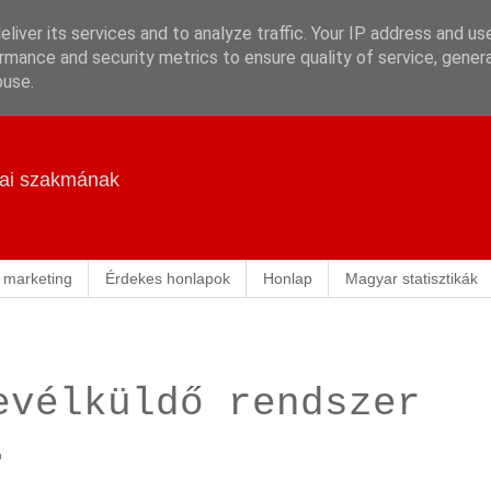
liver its services and to analyze traffic. Your IP address and us
rmance and security metrics to ensure quality of service, gene
buse.
ikai szakmának
 marketing
Érdekes honlapok
Honlap
Magyar statisztikák
evélküldő rendszer
.