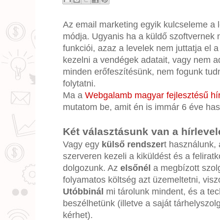
Az email marketing egyik kulcseleme a 
módja. Ugyanis ha a küldő szoftvernek 
funkciói, azaz a levelek nem juttatja el 
kezelni a vendégek adatait, vagy nem ad 
minden erőfeszítésünk, nem fogunk tudn
folytatni.
Ma a
Webgalamb magyar fejlesztésű hír
mutatom be, amit én is immár 6 éve has
Két választásunk van a hírlevel
Vagy egy
külső rendszer
t használunk, 
szerveren kezeli a kiküldést és a felira
dolgozunk. Az
elsőnél
a megbízott szolgá
folyamatos költség azt üzemeltetni, visz
Utóbbinál
mi tárolunk mindent, és a tech
beszélhetünk (illetve a saját tárhelyszo
kérhet).