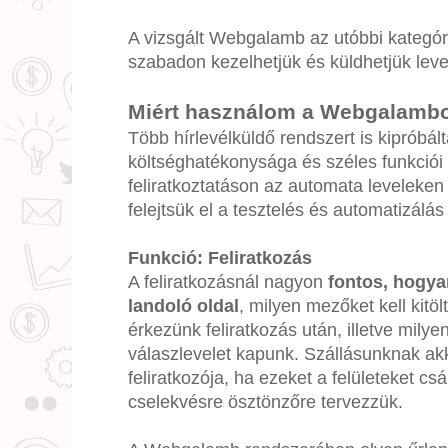
A vizsgált Webgalamb az utóbbi kategóri
szabadon kezelhetjük és küldhetjük leve
Miért használom a Webgalamb
Több hírlevélküldő rendszert is kipróbál
költséghatékonysága és széles funkciói 
feliratkoztatáson az automata leveleken
felejtsük el a tesztelés és automatizálás
Funkció: Feliratkozás
A feliratkozásnál nagyon
fontos, hogya
landoló oldal
, milyen mezőket kell kitöl
érkezünk feliratkozás után, illetve milye
válaszlevelet kapunk. Szállásunknak akk
feliratkozója, ha ezeket a felületeket csá
cselekvésre ösztönzőre tervezzük.