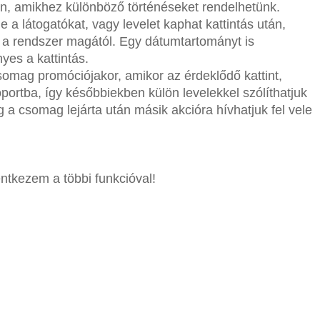
en, amikhez különböző történéseket rendelhetünk.
a látogatókat, vagy levelet kaphat kattintás után,
ki a rendszer magától. Egy dátumtartományt is
es a kattintás.
somag promóciójakor, amikor az érdeklődő kattint,
portba, így későbbiekben külön levelekkel szólíthatjuk
a csomag lejárta után másik akcióra hívhatjuk fel vele
ntkezem a többi funkcióval!