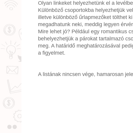
Olyan linkeket helyezhetünk el a levélb
Különböző csoportokba helyezhetjük vele 
illetve különböző űrlapmezőket tölthet 
megadhatunk neki, meddig legyen érvény
Mire lehet jó? Például egy romantikus c
behelyezhetjük a párokat tartalmazó cso
meg. A határidő meghatározásával pedig 
a figyelmet.
A listának nincsen vége, hamarosan jele