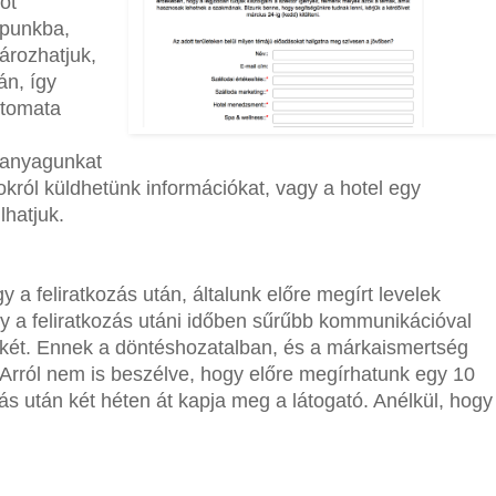
ot
apunkba,
ározhatjuk,
án, így
utomata
" anyagunkat
król küldhetünk információkat, vagy a hotel egy
lhatjuk.
gy a feliratkozás után, általunk előre megírt levelek
y a feliratkozás utáni időben sűrűbb kommunikációval
ékét. Ennek a döntéshozatalban, és a márkaismertség
 Arról nem is beszélve, hogy előre megírhatunk egy 10
ozás után két héten át kapja meg a látogató. Anélkül, hogy