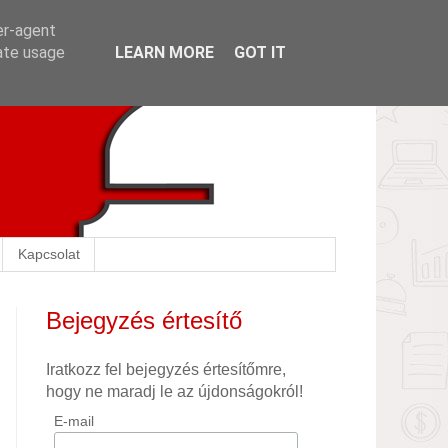
er-agent
rate usage
LEARN MORE
GOT IT
Kapcsolat
Bejegyzés értesítő
Iratkozz fel bejegyzés értesítőmre,
hogy ne maradj le az újdonságokról!
E-mail