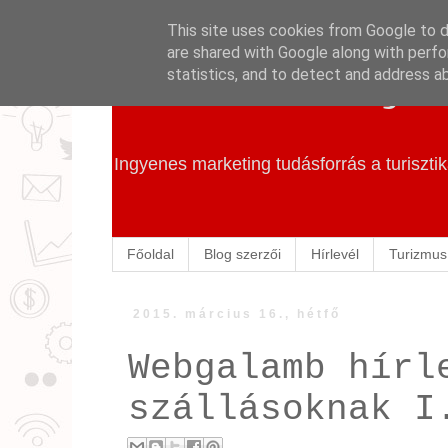
This site uses cookies from Google to de
are shared with Google along with perfo
Szállás Marketing
statistics, and to detect and address a
Ingyenes marketing tudásforrás a turiszt
Főoldal
Blog szerzői
Hírlevél
Turizmus
2015. március 16., hétfő
Webgalamb hírl
szállásoknak I