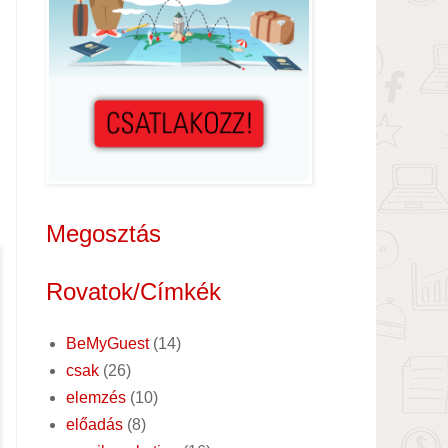
Megosztás
Rovatok/Címkék
BeMyGuest
(14)
csak
(26)
elemzés
(10)
előadás
(8)