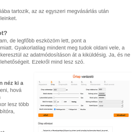
ába tartozik, az az egyszeri megvásárlás után
leinket.
ot?
tam, de legfőbb eszközöm lett, pont a
miatt. Gyakorlatilag mindent meg tudok oldani vele, a
 keresztül az adatmódosításon át a kiküldésig. Ja, és ne
 lehetőségeit. Ezekről mind lesz szó.
n néz ki a
teni, hová
n
or lesz több
bítóra,