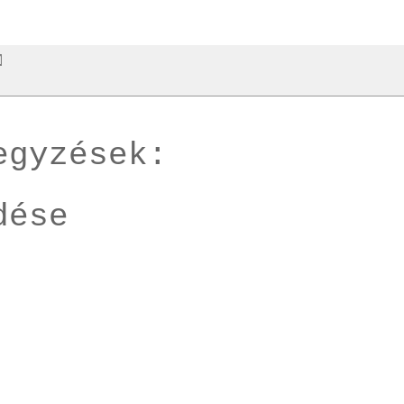
egyzések:
dése