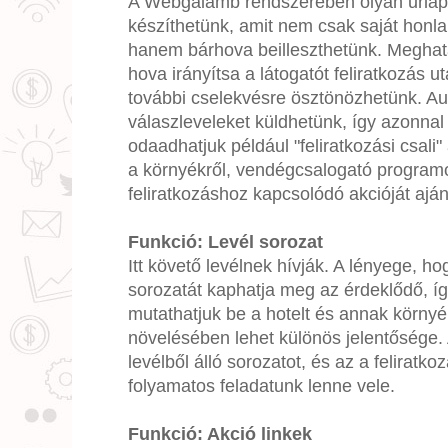
A Webgalamb rendszerében olyan űrlap
készíthetünk, amit nem csak saját honl
hanem bárhova beilleszthetünk. Meghat
hova irányítsa a látogatót feliratkozás ut
további cselekvésre ösztönözhetünk. A
válaszleveleket küldhetünk, így azonnal
odaadhatjuk például "feliratkozási csali
a környékről, vendégcsalogató programo
feliratkozáshoz kapcsolódó akcióját aján
Funkció: Levél sorozat
Itt követő levélnek hívják. A lényege, ho
sorozatát kaphatja meg az érdeklődő, íg
mutathatjuk be a hotelt és annak körny
növelésében lehet különös jelentősége.
levélből álló sorozatot, és az a feliratk
folyamatos feladatunk lenne vele.
Funkció: Akció linkek