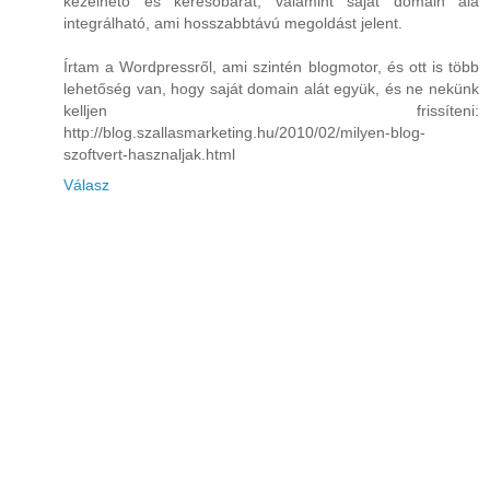
kezelhető és keresőbarát, valamint saját domain alá
integrálható, ami hosszabbtávú megoldást jelent.
Írtam a Wordpressről, ami szintén blogmotor, és ott is több
lehetőség van, hogy saját domain alát együk, és ne nekünk
kelljen frissíteni:
http://blog.szallasmarketing.hu/2010/02/milyen-blog-
szoftvert-hasznaljak.html
Válasz