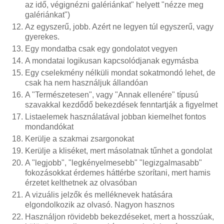
az idő, végignézni galériánkat" helyett "nézze meg
galériánkat")
Az egyszerű, jobb. Azért ne legyen túl egyszerű, vagy
gyerekes.
Egy mondatba csak egy gondolatot vegyen
A mondatai logikusan kapcsolódjanak egymásba
Egy cselekmény nélküli mondat sokatmondó lehet, de
csak ha nem használjuk állandóan
A "Természetesen", vagy "Annak ellenére" típusú
szavakkal kezdődő bekezdések fenntartják a figyelmet
Listaelemek használatával jobban kiemelhet fontos
mondandókat
Kerülje a szakmai zsargonokat
Kerülje a kliséket, mert másolatnak tűnhet a gondolat
A "legjobb", "legkényelmesebb" "legizgalmasabb"
fokozásokkat érdemes háttérbe szorítani, mert hamis
érzetet kelthetnek az olvasóban
A vizuális jelzők és melléknevek hatására
elgondolkozik az olvasó. Nagyon hasznos
Használjon rövidebb bekezdéseket, mert a hosszúak,