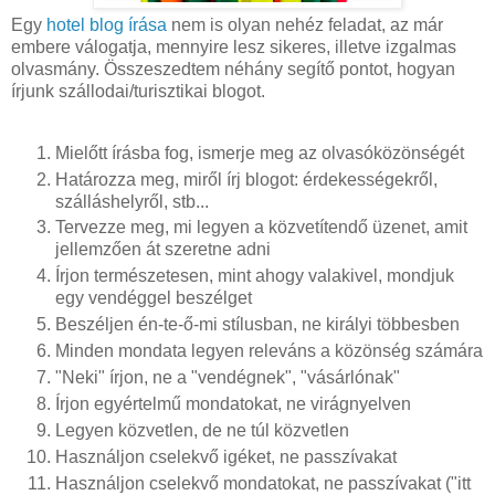
Egy
hotel blog írása
nem is olyan nehéz feladat, az már
embere válogatja, mennyire lesz sikeres, illetve izgalmas
olvasmány. Összeszedtem néhány segítő pontot, hogyan
írjunk szállodai/turisztikai blogot.
Mielőtt írásba fog, ismerje meg az olvasóközönségét
Határozza meg, miről írj blogot: érdekességekről,
szálláshelyről, stb...
Tervezze meg, mi legyen a közvetítendő üzenet, amit
jellemzően át szeretne adni
Írjon természetesen, mint ahogy valakivel, mondjuk
egy vendéggel beszélget
Beszéljen én-te-ő-mi stílusban, ne királyi többesben
Minden mondata legyen releváns a közönség számára
"Neki" írjon, ne a "vendégnek", "vásárlónak"
Írjon egyértelmű mondatokat, ne virágnyelven
Legyen közvetlen, de ne túl közvetlen
Használjon cselekvő igéket, ne passzívakat
Használjon cselekvő mondatokat, ne passzívakat ("itt