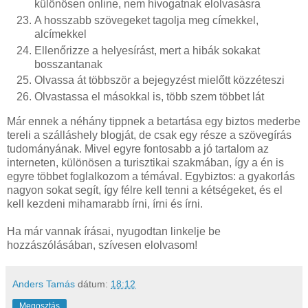
különösen online, nem hívogatnak elolvasásra
A hosszabb szövegeket tagolja meg címekkel,
alcímekkel
Ellenőrizze a helyesírást, mert a hibák sokakat
bosszantanak
Olvassa át többször a bejegyzést mielőtt közzéteszi
Olvastassa el másokkal is, több szem többet lát
Már ennek a néhány tippnek a betartása egy biztos mederbe
tereli a szálláshely blogját, de csak egy része a szövegírás
tudományának. Mivel egyre fontosabb a jó tartalom az
interneten, különösen a turisztikai szakmában, így a én is
egyre többet foglalkozom a témával. Egybiztos: a gyakorlás
nagyon sokat segít, így félre kell tenni a kétségeket, és el
kell kezdeni mihamarabb írni, írni és írni.
Ha már vannak írásai, nyugodtan linkelje be
hozzászólásában, szívesen elolvasom!
Anders Tamás
dátum:
18:12
Megosztás