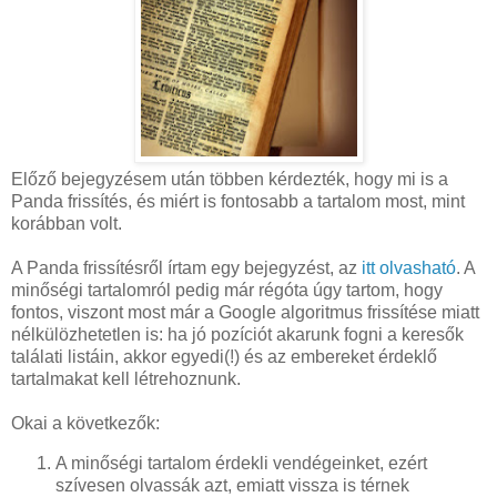
Előző bejegyzésem után többen kérdezték, hogy mi is a
Panda frissítés, és miért is fontosabb a tartalom most, mint
korábban volt.
A Panda frissítésről írtam egy bejegyzést, az
itt olvasható
. A
minőségi tartalomról pedig már régóta úgy tartom, hogy
fontos, viszont most már a Google algoritmus frissítése miatt
nélkülözhetetlen is: ha jó pozíciót akarunk fogni a keresők
találati listáin, akkor egyedi(!) és az embereket érdeklő
tartalmakat kell létrehoznunk.
Okai a következők:
A minőségi tartalom érdekli vendégeinket, ezért
szívesen olvassák azt, emiatt vissza is térnek