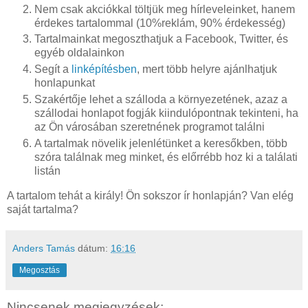
Nem csak akciókkal töltjük meg hírleveleinket, hanem
érdekes tartalommal (10%reklám, 90% érdekesség)
Tartalmainkat megoszthatjuk a Facebook, Twitter, és
egyéb oldalainkon
Segít a
linképítésben
, mert több helyre ajánlhatjuk
honlapunkat
Szakértője lehet a szálloda a környezetének, azaz a
szállodai honlapot fogják kiindulópontnak tekinteni, ha
az Ön városában szeretnének programot találni
A tartalmak növelik jelenlétünket a keresőkben, több
szóra találnak meg minket, és előrrébb hoz ki a találati
listán
A tartalom tehát a király! Ön sokszor ír honlapján? Van elég
saját tartalma?
Anders Tamás
dátum:
16:16
Megosztás
Nincsenek megjegyzések: