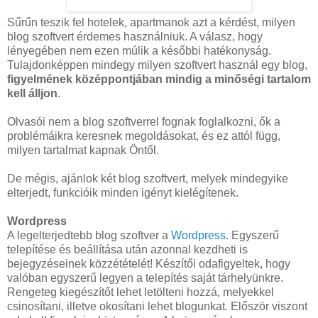
Sűrűn teszik fel hotelek, apartmanok azt a kérdést, milyen
blog szoftvert érdemes használniuk. A válasz, hogy
lényegében nem ezen múlik a későbbi hatékonyság.
Tulajdonképpen mindegy milyen szoftvert használ egy blog,
figyelmének középpontjában mindig a minőségi tartalom
kell álljon
.
Olvasói nem a blog szoftverrel fognak foglalkozni, ők a
problémáikra keresnek megoldásokat, és ez attól függ,
milyen tartalmat kapnak Öntől.
De mégis, ajánlok két blog szoftvert, melyek mindegyike
elterjedt, funkcióik minden igényt kielégítenek.
Wordpress
A legelterjedtebb blog szoftver a
Wordpress
. Egyszerű
telepítése és beállítása után azonnal kezdheti is
bejegyzéseinek közzétételét! Készítői odafigyeltek, hogy
valóban egyszerű legyen a telepítés saját tárhelyünkre.
Rengeteg kiegészítőt lehet letölteni hozzá, melyekkel
csinosítani, illetve okosítani lehet blogunkat. Először viszont