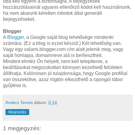
oda kell figyelni a biztonságra. A bejegyzések
hozzászólásainál ugyanis ellenőrző kódot kell használnunk,
ha nem akarunk kéretlen robotok által generált
bejegyzéseket.
Blogger
A
Blogger
, a Google saját blog lehetősége mindenki
számára. (Ez a blog is ezzel készül.) Két lehetőség van.
Vagy egy valami.blogger.com cím alatt jelenik meg, vagy
saját honlapja, domainneve alá is beillesztheti.
Mindent elintéz Ön helyett, nem kell telepítenie, a
beállításokat megszokottan könnyen kezelhető felületen
állíthatja. Különösen jó tulajdonsága, hogy Google profillal
van összekötve, azaz rögtön elkezdhető a rajongói tábor
gyűjtése is.
Anders Tamás
dátum:
6:14
Megosztás
1 megjegyzés: