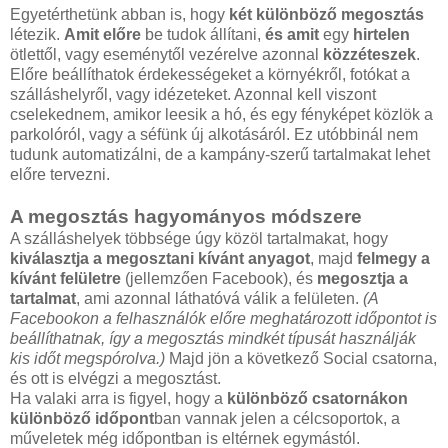
Egyetérthetünk abban is, hogy
két különböző megosztás
létezik.
Amit előre
be tudok állítani,
és amit
egy
hirtelen
ötlettől, vagy eseménytől vezérelve azonnal
közzéteszek
.
Előre beállíthatok érdekességeket a környékről, fotókat a
szálláshelyről, vagy idézeteket. Azonnal kell viszont
cselekednem, amikor leesik a hó, és egy fényképet közlök a
parkolóról, vagy a séfünk új alkotásáról. Ez utóbbinál nem
tudunk automatizálni, de a kampány-szerű tartalmakat lehet
előre tervezni.
A megosztás hagyományos módszere
A szálláshelyek többsége úgy közöl tartalmakat, hogy
kiválasztja a megosztani kívánt anyagot
, majd
felmegy a
kívánt felületre
(jellemzően Facebook), és
megosztja a
tartalmat
, ami azonnal láthatóvá válik a felületen.
(A
Facebookon a felhasználók előre meghatározott időpontot is
beállíthatnak, így a megosztás mindkét típusát használják
kis időt megspórolva.)
Majd jön a következő Social csatorna,
és ott is elvégzi a megosztást.
Ha valaki arra is figyel, hogy a
különböző csatornákon
különböző időpont
ban vannak jelen a célcsoportok, a
műveletek még időpontban is eltérnek egymástól.