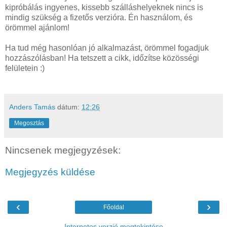
kipróbálás ingyenes, kissebb szálláshelyeknek nincs is
mindig szükség a fizetős verzióra. Én használom, és
örömmel ajánlom!
Ha tud még hasonlóan jó alkalmazást, örömmel fogadjuk
hozzászólásban! Ha tetszett a cikk, időzítse közösségi
felületein :)
Anders Tamás
dátum:
12:26
Megosztás
Nincsenek megjegyzések:
Megjegyzés küldése
‹
›
Főoldal
Internetes verzió megtekintése