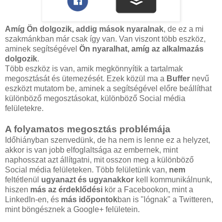
Amíg Ön dolgozik, addig mások nyaralnak
, de ez a mi
szakmánkban már csak így van. Van viszont több eszköz,
aminek segítségével
Ön nyaralhat, amíg az alkalmazás
dolgozik
.
Több eszköz is van, amik megkönnyítik a tartalmak
megosztását és ütemezését. Ezek közül ma a
Buffer
nevű
eszközt mutatom be, aminek a segítségével előre beállíthat
különböző megosztásokat, különböző Social média
felületekre.
A folyamatos megosztás problémája
Időhiányban szenvedünk, de ha nem is lenne ez a helyzet,
akkor is van jobb elfoglaltsága az embernek, mint
naphosszat azt állítgatni, mit osszon meg a különböző
Social média felületeken. Több felületünk van,
nem
feltétlenül
ugyanazt és ugyanakkor
kell kommunikálnunk,
hiszen
más az érdeklődési
kör a Facebookon, mint a
LinkedIn-en, és
más időpontok
ban is "lógnak" a Twitteren,
mint böngésznek a Google+ felületein.