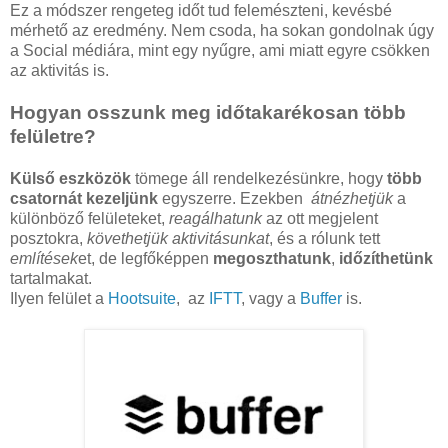
Ez a módszer rengeteg időt tud felemészteni, kevésbé
mérhető az eredmény. Nem csoda, ha sokan gondolnak úgy
a Social médiára, mint egy nyűgre, ami miatt egyre csökken
az aktivitás is.
Hogyan osszunk meg időtakarékosan több
felületre?
Külső eszközök
tömege áll rendelkezésünkre, hogy
több
csatornát kezeljünk
egyszerre. Ezekben
átnézhetjük
a
különböző felületeket,
reagálhatunk
az ott megjelent
posztokra,
követhetjük aktivitásunkat
, és a rólunk tett
említések
et, de legfőképpen
megoszthatunk
,
időzíthetünk
tartalmakat.
Ilyen felület a
Hootsuite
, az
IFTT
, vagy a
Buffer
is.