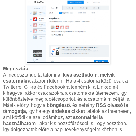
Megosztás
A megosztandó tartalomnál
kiválaszthatom, melyik
csatornákra
akarom kitenni. Ha a 4 csatorna közül csak a
Twitterre, G+-ra és Facebookra tenném ki a LinkedIn-t
kihagyva, akkor csak azokra a csatornákra ütemezem, így
különböztetve meg a célcsoportot, és a csatornáim célját is.
Másik előny, hogy a
böngésző
, és néhány
RSS olvasó is
támogatja
, így ha egy
érdekes cikket
találok az interneten,
ami kötődik a szállodámhoz, azt
azonnal fel is
használhatom
- akár kis hozzáfűzéssel is - egy posztban.
Így dolgozhatok előre a napi tevékenységeim közben is.