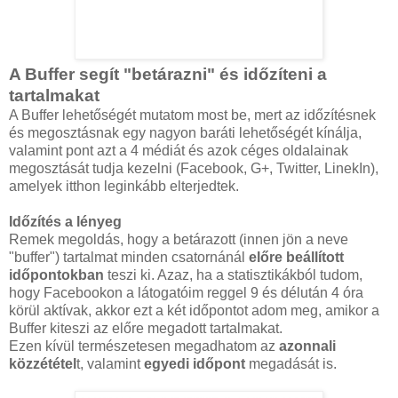
A Buffer segít "betárazni" és időzíteni a
tartalmakat
A Buffer lehetőségét mutatom most be, mert az időzítésnek
és megosztásnak egy nagyon baráti lehetőségét kínálja,
valamint pont azt a 4 médiát és azok céges oldalainak
megosztását tudja kezelni (Facebook, G+, Twitter, LinekIn),
amelyek itthon leginkább elterjedtek.
Időzítés a lényeg
Remek megoldás, hogy a betárazott (innen jön a neve
"buffer") tartalmat minden csatornánál
előre beállított
időpontokban
teszi ki. Azaz, ha a statisztikákból tudom,
hogy Facebookon a látogatóim reggel 9 és délután 4 óra
körül aktívak, akkor ezt a két időpontot adom meg, amikor a
Buffer kiteszi az előre megadott tartalmakat.
Ezen kívül természetesen megadhatom az
azonnali
közzététel
t, valamint
egyedi időpont
megadását is.