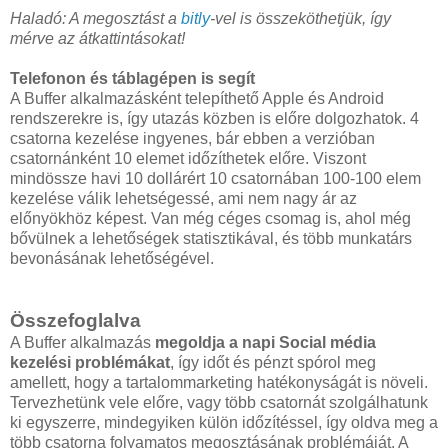
Haladó: A megosztást a
bitly
-vel is összeköthetjük, így
mérve az átkattintásokat!
Telefonon és táblagépen is segít
A Buffer alkalmazásként telepíthető Apple és Android
rendszerekre is, így utazás közben is előre dolgozhatok. 4
csatorna kezelése ingyenes, bár ebben a verzióban
csatornánként 10 elemet időzíthetek előre. Viszont
mindössze havi 10 dollárért 10 csatornában 100-100 elem
kezelése válik lehetségessé, ami nem nagy ár az
előnyökhöz képest. Van még céges csomag is, ahol még
bővülnek a lehetőségek statisztikával, és több munkatárs
bevonásának lehetőségével.
Összefoglalva
A Buffer alkalmazás
megoldja a napi Social média
kezelési problémákat
, így időt és pénzt spórol meg
amellett, hogy a tartalommarketing hatékonyságát is növeli.
Tervezhetünk vele előre, vagy több csatornát szolgálhatunk
ki egyszerre, mindegyiken külön időzítéssel, így oldva meg a
több csatorna folyamatos megosztásának problémáját. A